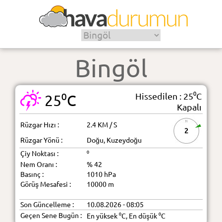
Bingöl
Hissedilen : 25⁰C
25⁰C
Kapalı
Rüzgar Hızı :
2.4 KM / S
2
Rüzgar Yönü :
Doğu, Kuzeydoğu
Çiy Noktası :
⁰
Nem Oranı :
% 42
Basınç :
1010 hPa
Görüş Mesafesi :
10000 m
Son Güncelleme :
10.08.2026 - 08:05
Geçen Sene Bugün :
En yüksek ⁰C, En düşük ⁰C