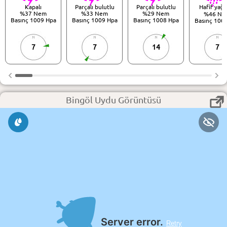
Kapalı
Parçalı bulutlu
Parçalı bulutlu
Hafif yağ
%37 Nem
%33 Nem
%29 Nem
%46 Ne
Basınç 1009 Hpa
Basınç 1009 Hpa
Basınç 1008 Hpa
Basınç 100
7
7
14
7
Bingöl Uydu Görüntüsü