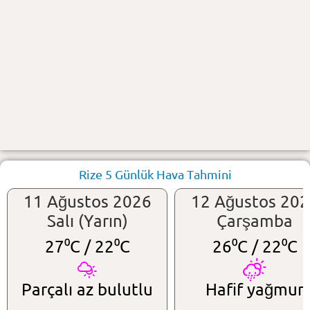
Rize 5 Günlük Hava Tahmini
11 Ağustos 2026
12 Ağustos 20
Salı (Yarın)
Çarşamba
27⁰C /
22⁰C
26⁰C /
22⁰C
Parçalı az bulutlu
Hafif yağmur