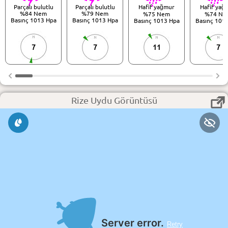
Parçalı bulutlu
Parçalı bulutlu
Hafif yağmur
Hafif yağ
%84 Nem
%79 Nem
%75 Nem
%74 Ne
Basınç 1013 Hpa
Basınç 1013 Hpa
Basınç 1013 Hpa
Basınç 101
7
7
11
7
Rize Uydu Görüntüsü