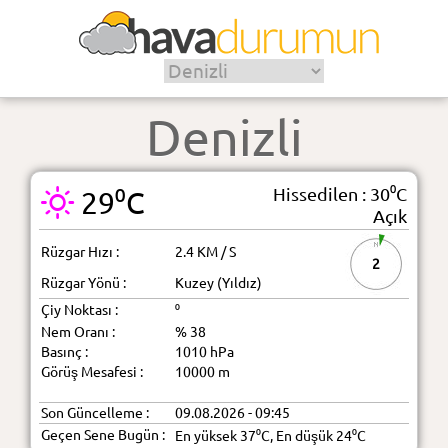
Denizli
Hissedilen : 30⁰C
29⁰C
Açık
Rüzgar Hızı :
2.4 KM / S
2
Rüzgar Yönü :
Kuzey (Yıldız)
Çiy Noktası :
⁰
Nem Oranı :
% 38
Basınç :
1010 hPa
Görüş Mesafesi :
10000 m
Son Güncelleme :
09.08.2026 - 09:45
Geçen Sene Bugün :
En yüksek 37⁰C, En düşük 24⁰C