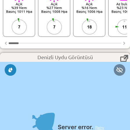
Açık
Açık
Açık
Az bulut
%39 Nem
%27 Nem
%16 Nem
%23 Ne
Basınç 1011 Hpa
Basınç 1008 Hpa
Basınç 1006 Hpa
Basınç 100
7
7
18
11
Denizli Uydu Görüntüsü