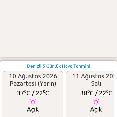
Denizli 5 Günlük Hava Tahmini
10 Ağustos 2026
11 Ağustos 20
Pazartesi (Yarın)
Salı
37⁰C /
22⁰C
38⁰C /
22⁰C
Açık
Açık