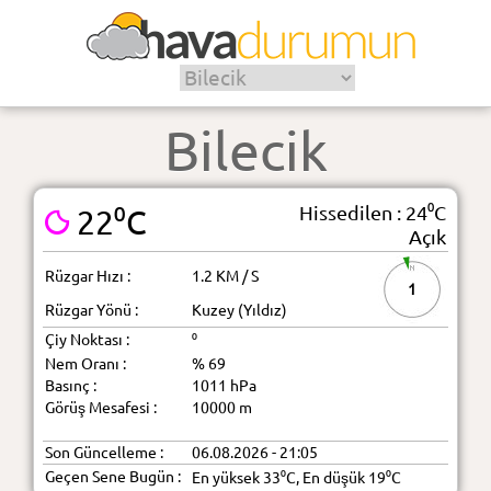
Bilecik
Hissedilen : 24⁰C
22⁰C
Açık
Rüzgar Hızı :
1.2 KM / S
1
Rüzgar Yönü :
Kuzey (Yıldız)
Çiy Noktası :
⁰
Nem Oranı :
% 69
Basınç :
1011 hPa
Görüş Mesafesi :
10000 m
Son Güncelleme :
06.08.2026 - 21:05
Geçen Sene Bugün :
En yüksek 33⁰C, En düşük 19⁰C