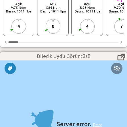
Açık
Açık
Açık
Açık
%75 Nem
%84 Nem
%93 Nem
%70 Ne
Basınç 1011 Hpa
Basınç 1011 Hpa
Basınç 1011 Hpa
Basınç 101
4
0
4
7
Bilecik Uydu Görüntüsü