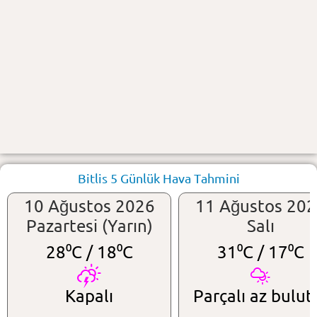
Bitlis 5 Günlük Hava Tahmini
10 Ağustos 2026
11 Ağustos 20
Pazartesi (Yarın)
Salı
28⁰C /
18⁰C
31⁰C /
17⁰C
Kapalı
Parçalı az bulut