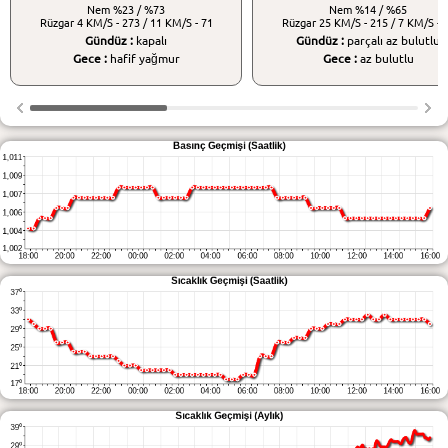
Nem
%23 / %73
Nem
%14 / %65
Rüzgar
4 KM/S - 273 / 11 KM/S - 71
Rüzgar
25 KM/S - 215 / 7 KM/S - 
Gündüz :
kapalı
Gündüz :
parçalı az bulutlu
Gece :
hafif yağmur
Gece :
az bulutlu