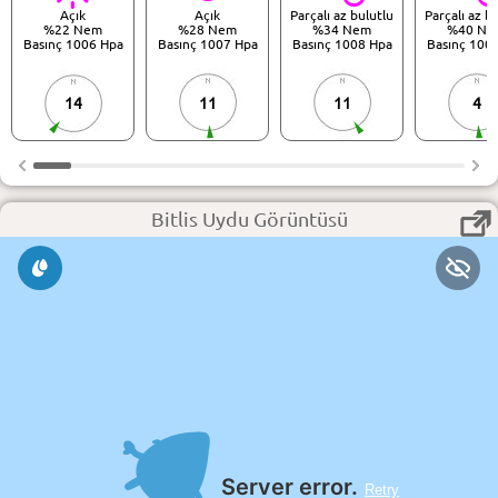
Açık
Açık
Parçalı az bulutlu
Parçalı az b
%22 Nem
%28 Nem
%34 Nem
%40 Ne
Basınç 1006 Hpa
Basınç 1007 Hpa
Basınç 1008 Hpa
Basınç 100
14
11
11
4
Bitlis Uydu Görüntüsü