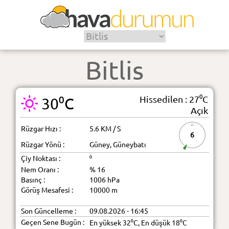
Bitlis
Hissedilen : 27⁰C
30⁰C
Açık
Rüzgar Hızı :
5.6 KM / S
6
Rüzgar Yönü :
Güney, Güneybatı
Çiy Noktası :
⁰
Nem Oranı :
% 16
Basınç :
1006 hPa
Görüş Mesafesi :
10000 m
Son Güncelleme :
09.08.2026 - 16:45
Geçen Sene Bugün :
En yüksek 32⁰C, En düşük 18⁰C