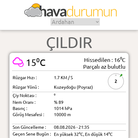
ÇILDIR
Hissedilen : 16⁰C
15⁰C
Parçalı az bulutlu
Rüzgar Hızı :
1.7 KM / S
2
Rüzgar Yönü :
Kuzeydoğu (Poyraz)
Çiy Noktası :
⁰
Nem Oranı :
% 89
Basınç :
1014 hPa
Görüş Mesafesi :
10000 m
Son Güncelleme :
08.08.2026 - 21:35
Geçen Sene Bugün :
En yüksek 32⁰C, En düşük 14⁰C