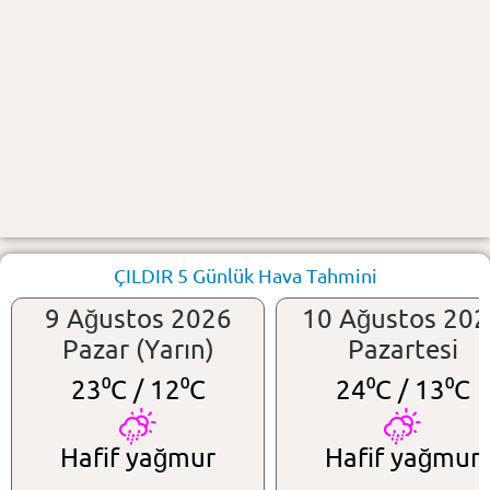
ÇILDIR 5 Günlük Hava Tahmini
9 Ağustos 2026
10 Ağustos 20
Pazar (Yarın)
Pazartesi
23⁰C /
12⁰C
24⁰C /
13⁰C
Hafif yağmur
Hafif yağmur