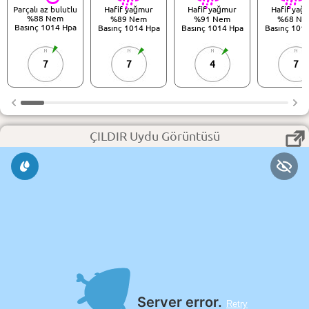
Parçalı az bulutlu
Hafif yağmur
Hafif yağmur
Hafif yağ
%88 Nem
%89 Nem
%91 Nem
%68 Ne
Basınç 1014 Hpa
Basınç 1014 Hpa
Basınç 1014 Hpa
Basınç 101
7
7
4
7
ÇILDIR Uydu Görüntüsü