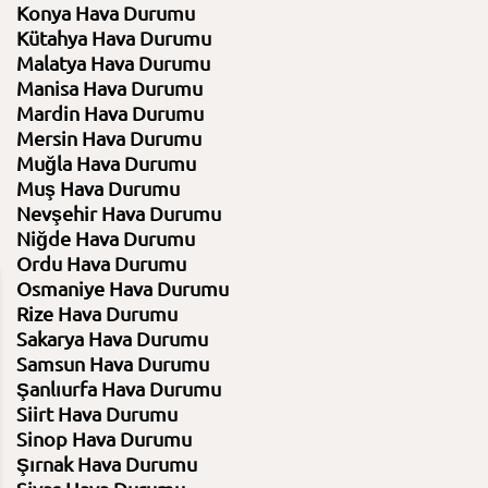
Konya Hava Durumu
Kütahya Hava Durumu
Malatya Hava Durumu
Manisa Hava Durumu
Mardin Hava Durumu
Mersin Hava Durumu
Muğla Hava Durumu
Muş Hava Durumu
Nevşehir Hava Durumu
Niğde Hava Durumu
Ordu Hava Durumu
Osmaniye Hava Durumu
Rize Hava Durumu
10 Ağustos 2026
11 Ağustos 2026
Sakarya Hava Durumu
Pazartesi
Salı
Samsun Hava Durumu
Şanlıurfa Hava Durumu
32⁰C /
30⁰C
32⁰C /
30⁰C
Siirt Hava Durumu
Sinop Hava Durumu
Şırnak Hava Durumu
Açık
Açık