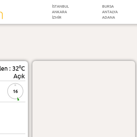
İSTANBUL
BURSA
ANKARA
ANTALYA
İZMIR
ADANA
len : 32⁰C
Açık
16