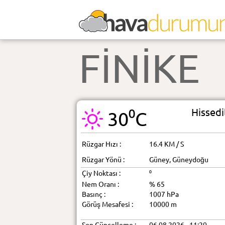
FİNİKE
Hissedi
30⁰C
Rüzgar Hızı :
16.4 KM / S
Rüzgar Yönü :
Güney, Güneydoğu
Çiy Noktası :
⁰
Nem Oranı :
% 65
Basınç :
1007 hPa
Görüş Mesafesi :
10000 m