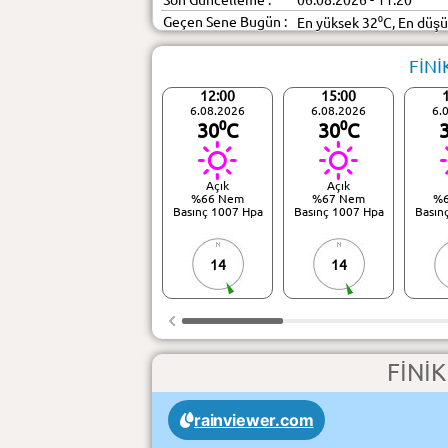
Son Güncelleme :
06.08.2026 - 11:20
Geçen Sene Bugün :
En yüksek 32⁰C, En düş
FİNİ
12:00
15:00
6.08.2026
6.08.2026
6.
30⁰C
30⁰C
Açık
Açık
%66 Nem
%67 Nem
%
Basınç 1007 Hpa
Basınç 1007 Hpa
Basın
14
14
FİNİ