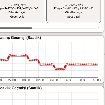
Nem
%69 / %75
Nem
%63 / %65
zgar
14 KM/S - 154 / 4 KM/S - 347
Rüzgar
0 KM/S - 352 / 7 KM/S - 66
Gündüz :
açık
Gündüz :
açık
Gece :
açık
Gece :
açık