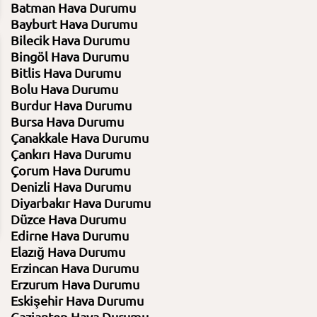
Batman Hava Durumu
Bayburt Hava Durumu
Bilecik Hava Durumu
Bingöl Hava Durumu
06:00
09:00
12:00
15:00
Bitlis Hava Durumu
7.08.2026
7.08.2026
7.08.2026
7.08.2026
Bolu Hava Durumu
29⁰C
30⁰C
30⁰C
29⁰C
Burdur Hava Durumu
Bursa Hava Durumu
Az bulutlu
Açık
Açık
Açık
Çanakkale Hava Durumu
%65 Nem
%61 Nem
%68 Nem
%71 Nem
Basınç 1004 Hpa
Basınç 1005 Hpa
Basınç 1005 Hpa
Basınç 1004 H
Çankırı Hava Durumu
Çorum Hava Durumu
Denizli Hava Durumu
0
11
14
14
Diyarbakır Hava Durumu
Düzce Hava Durumu
Edirne Hava Durumu
Elazığ Hava Durumu
Erzincan Hava Durumu
Erzurum Hava Durumu
Eskişehir Hava Durumu