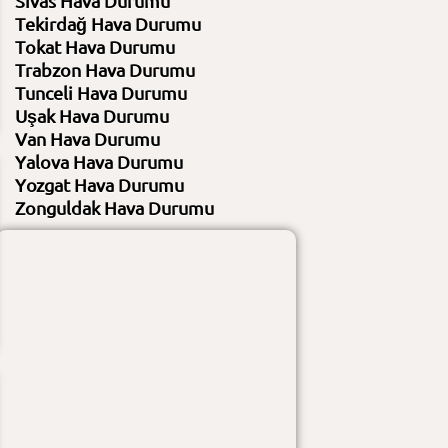
Sivas Hava Durumu
Tekirdağ Hava Durumu
Nem
%44 / %58
Nem
%44 / %44
Rüzgar
18 KM/S - 47 / 7 KM/S - 351
Rüzgar
14 KM/S - 46 / 11 KM/S - 359
Tokat Hava Durumu
Gündüz :
açık
Gündüz :
açık
Trabzon Hava Durumu
Gece :
açık
Gece :
açık
Tunceli Hava Durumu
Uşak Hava Durumu
Van Hava Durumu
Yalova Hava Durumu
Yozgat Hava Durumu
Zonguldak Hava Durumu