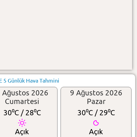
E 5 Günlük Hava Tahmini
 Ağustos 2026
9 Ağustos 2026
Cumartesi
Pazar
30⁰C /
28⁰C
30⁰C /
29⁰C
Açık
Açık