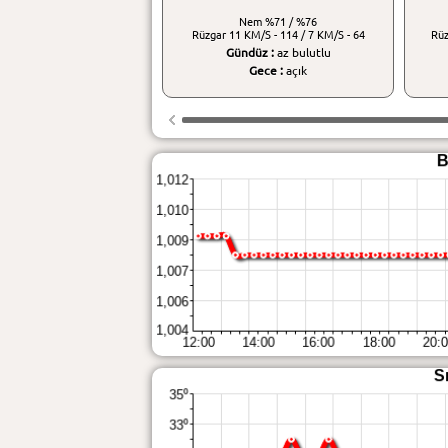
Nem
%71 / %76
Rüzgar
11 KM/S - 114 / 7 KM/S - 64
Rü
Gündüz :
az bulutlu
Gece :
açık