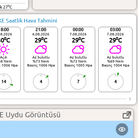
ük 27⁰C
KE Saatlik Hava Tahmini
18:00
21:00
00:00
03:00
08.2026
6.08.2026
7.08.2026
7.08.2026
30⁰C
29⁰C
29⁰C
29⁰C
Açık
Az bulutlu
Az bulutlu
Az bulutlu
68 Nem
%73 Nem
%72 Nem
%69 Nem
ç 1006 Hpa
Basınç 1006 Hpa
Basınç 1005 Hpa
Basınç 1004 Hpa
14
4
7
4
KE Uydu Görüntüsü