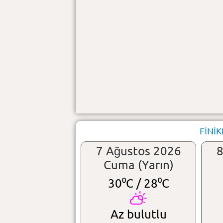
FİNİK
7 Ağustos 2026
8
Cuma (Yarın)
30⁰C /
28⁰C
Az bulutlu