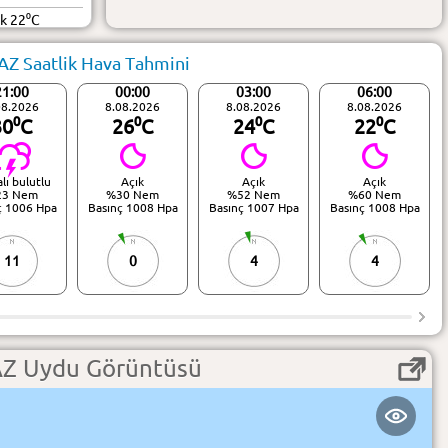
ük 22⁰C
Z Saatlik Hava Tahmini
21:00
00:00
03:00
06:00
08.2026
8.08.2026
8.08.2026
8.08.2026
30⁰C
26⁰C
24⁰C
22⁰C
lı bulutlu
Açık
Açık
Açık
23 Nem
%30 Nem
%52 Nem
%60 Nem
ç 1006 Hpa
Basınç 1008 Hpa
Basınç 1007 Hpa
Basınç 1008 Hpa
11
0
4
4
Z Uydu Görüntüsü