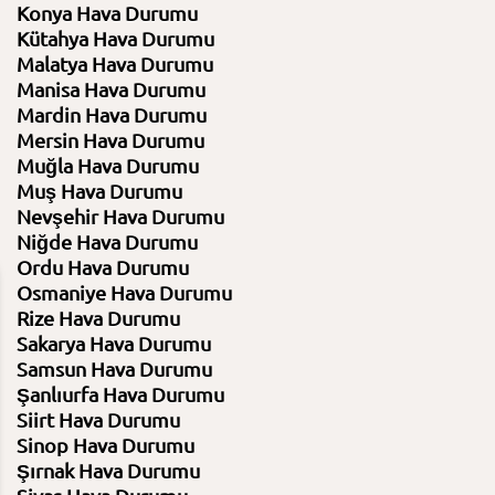
Konya Hava Durumu
Kütahya Hava Durumu
Malatya Hava Durumu
Manisa Hava Durumu
Mardin Hava Durumu
Mersin Hava Durumu
Muğla Hava Durumu
Muş Hava Durumu
Nevşehir Hava Durumu
Niğde Hava Durumu
Ordu Hava Durumu
Osmaniye Hava Durumu
Rize Hava Durumu
11 Ağustos 2026
12 Ağustos 2026
Sakarya Hava Durumu
Salı
Çarşamba
Samsun Hava Durumu
Şanlıurfa Hava Durumu
38⁰C /
22⁰C
36⁰C /
23⁰C
Siirt Hava Durumu
Sinop Hava Durumu
Açık
Açık
Şırnak Hava Durumu