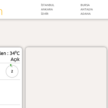
İSTANBUL
BURSA
ANKARA
ANTALYA
İZMIR
ADANA
len : 34⁰C
Açık
2