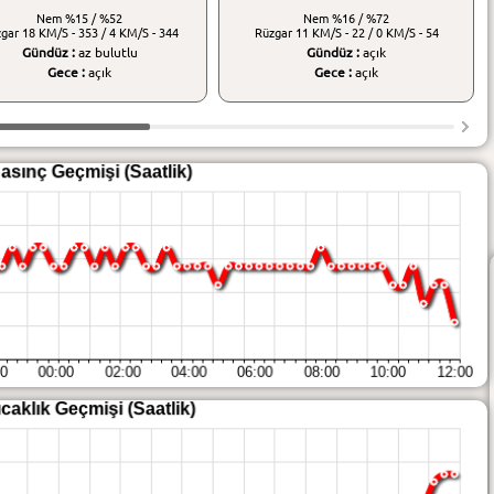
Nem
%15 / %52
Nem
%16 / %72
zgar
18 KM/S - 353 / 4 KM/S - 344
Rüzgar
11 KM/S - 22 / 0 KM/S - 54
Gündüz :
az bulutlu
Gündüz :
açık
Gece :
açık
Gece :
açık