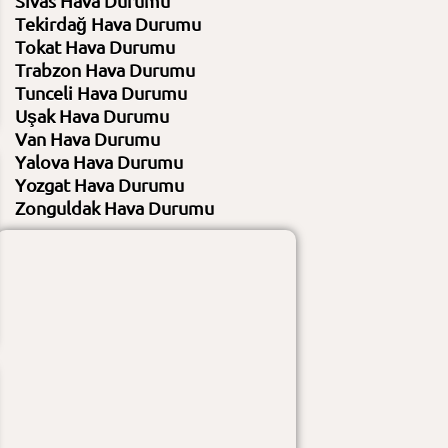
Sivas Hava Durumu
Nem
%17 / %52
Nem
%21 / %47
Tekirdağ Hava Durumu
Rüzgar
11 KM/S - 38 / 0 KM/S - 335
Rüzgar
7 KM/S - 7 / 0 KM/S - 17
Tokat Hava Durumu
Gündüz :
açık
Gündüz :
açık
Gece :
açık
Gece :
açık
Trabzon Hava Durumu
Tunceli Hava Durumu
Uşak Hava Durumu
Van Hava Durumu
Yalova Hava Durumu
Yozgat Hava Durumu
Zonguldak Hava Durumu