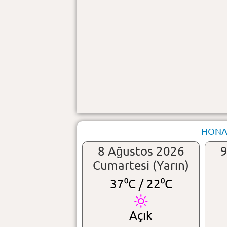
HONAZ
8 Ağustos 2026
9
Cumartesi (Yarın)
37⁰C /
22⁰C
Açık