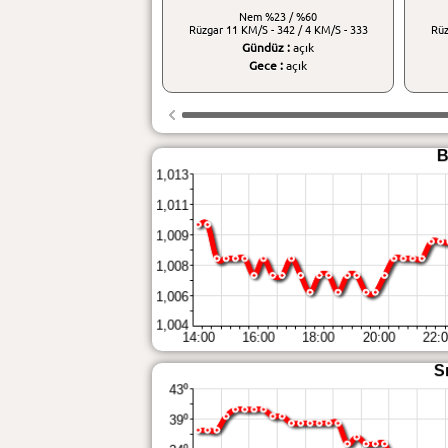
Nem
%23 / %60
Rüzgar
11 KM/S - 342 / 4 KM/S - 333
Rü
Gündüz :
açık
Gece :
açık