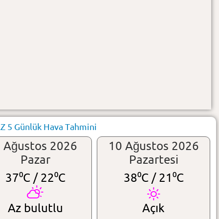
 5 Günlük Hava Tahmini
 Ağustos 2026
10 Ağustos 2026
Pazar
Pazartesi
37⁰C /
22⁰C
38⁰C /
21⁰C
Az bulutlu
Açık