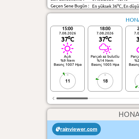
Geçen Sene Bugün :
En yüksek 36⁰C, En düş
HONA
15:00
18:00
7.08.2026
7.08.2026
7.
37⁰C
37⁰C
Açık
Parçalı az bulutlu
Parça
%9 Nem
%14 Nem
%
Basınç 1007 Hpa
Basınç 1005 Hpa
Basın
11
18
HONA