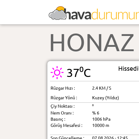
HONAZ
Hissedi
37⁰C
Rüzgar Hızı :
2.4 KM / S
Rüzgar Yönü :
Kuzey (Yıldız)
Çiy Noktası :
⁰
Nem Oranı :
% 6
Basınç :
1006 hPa
Görüş Mesafesi :
10000 m
Son Güncelleme :
07.08.2026 - 12:45