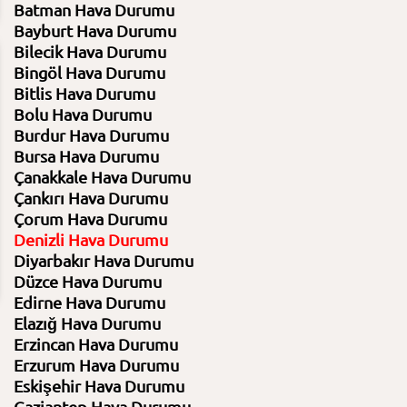
Batman Hava Durumu
Bayburt Hava Durumu
Bilecik Hava Durumu
Bingöl Hava Durumu
09:00
12:00
15:00
18:00
Bitlis Hava Durumu
8.08.2026
8.08.2026
8.08.2026
8.08.2026
28⁰C
33⁰C
37⁰C
36⁰C
Bolu Hava Durumu
Burdur Hava Durumu
Bursa Hava Durumu
Açık
Açık
Açık
Az bulutlu
Çanakkale Hava Durumu
%44 Nem
%32 Nem
%23 Nem
%20 Nem
Basınç 1008 Hpa
Basınç 1007 Hpa
Basınç 1005 Hpa
Basınç 1004 H
Çankırı Hava Durumu
Çorum Hava Durumu
7
7
11
18
Denizli Hava Durumu
Diyarbakır Hava Durumu
Düzce Hava Durumu
Edirne Hava Durumu
Elazığ Hava Durumu
Erzincan Hava Durumu
Erzurum Hava Durumu
Eskişehir Hava Durumu