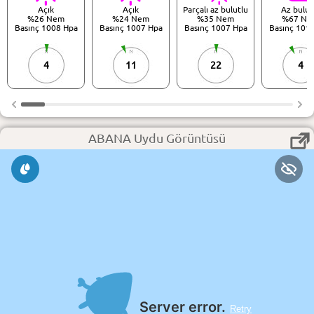
Açık
Açık
Parçalı az bulutlu
Az bulut
%26 Nem
%24 Nem
%35 Nem
%67 Ne
Basınç 1008 Hpa
Basınç 1007 Hpa
Basınç 1007 Hpa
Basınç 101
4
11
22
4
ABANA Uydu Görüntüsü