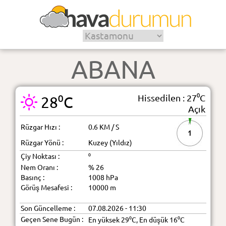
ABANA
Hissedilen : 27⁰C
28⁰C
Açık
Rüzgar Hızı :
0.6 KM / S
1
Rüzgar Yönü :
Kuzey (Yıldız)
Çiy Noktası :
⁰
Nem Oranı :
% 26
Basınç :
1008 hPa
Görüş Mesafesi :
10000 m
Son Güncelleme :
07.08.2026 - 11:30
Geçen Sene Bugün :
En yüksek 29⁰C, En düşük 16⁰C