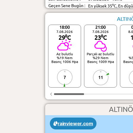
Geçen Sene Bugün :
En yüksek 35⁰C, En düş
ALTINÖ
18:00
21:00
7.08.2026
7.08.2026
8.
29⁰C
23⁰C
Az bulutlu
Parçalı az bulutlu
%19 Nem
%29 Nem
%
Basınç 1006 Hpa
Basınç 1009 Hpa
Basın
7
11
ALTINÖ