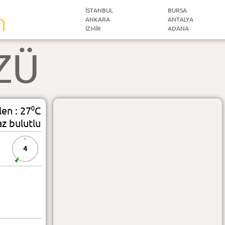
İSTANBUL
BURSA
ANKARA
ANTALYA
İZMIR
ADANA
ZÜ
len : 27⁰C
az bulutlu
4