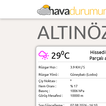
ALTINÖ
Hissedi
29⁰C
Parçalı 
Rüzgar Hızı :
3.9 KM / S
Rüzgar Yönü :
Güneybatı (Lodos)
Çiy Noktası :
⁰
Nem Oranı :
% 17
Basınç :
1006 hPa
Görüş Mesafesi :
10000 m
Son Güncelleme :
07.08.2026 - 16:10