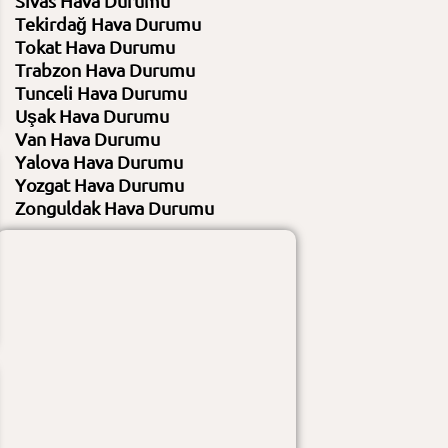
Sivas Hava Durumu
Nem
%17 / %45
Nem
%12 / %50
Tekirdağ Hava Durumu
Rüzgar
25 KM/S - 285 / 7 KM/S - 45
Rüzgar
29 KM/S - 296 / 11 KM/S - 46
Tokat Hava Durumu
Gündüz :
az bulutlu
Gündüz :
az bulutlu
Gece :
açık
Gece :
açık
Trabzon Hava Durumu
Tunceli Hava Durumu
Uşak Hava Durumu
Van Hava Durumu
Yalova Hava Durumu
Yozgat Hava Durumu
Zonguldak Hava Durumu