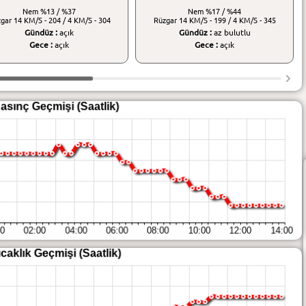
Nem
%13 / %37
Nem
%17 / %44
zgar
14 KM/S - 204 / 4 KM/S - 304
Rüzgar
14 KM/S - 199 / 4 KM/S - 345
Gündüz :
açık
Gündüz :
az bulutlu
Gece :
açık
Gece :
açık