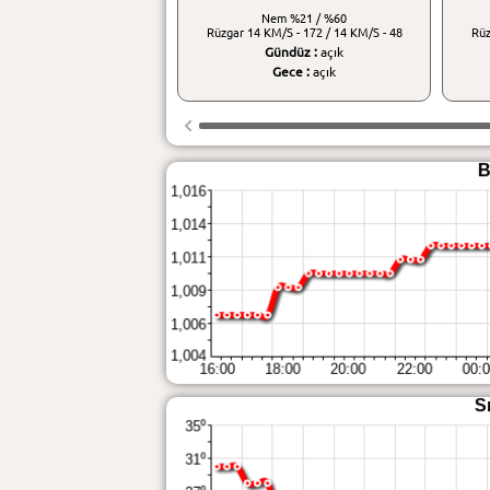
Nem
%21 / %60
Rüzgar
14 KM/S - 172 / 14 KM/S - 48
Rü
Gündüz :
açık
Gece :
açık