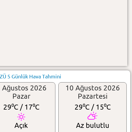
ZÜ 5 Günlük Hava Tahmini
 Ağustos 2026
10 Ağustos 2026
Pazar
Pazartesi
29⁰C /
17⁰C
29⁰C /
15⁰C
Açık
Az bulutlu