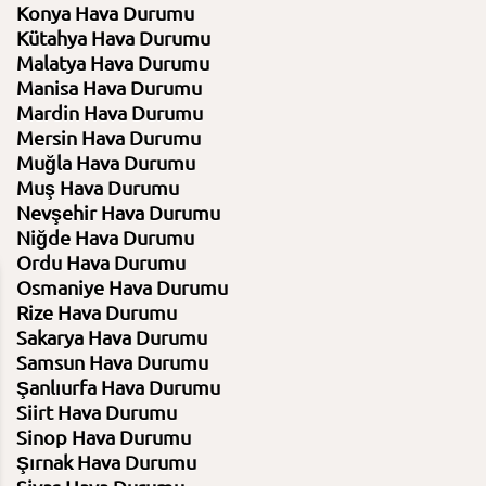
Konya Hava Durumu
Kütahya Hava Durumu
Malatya Hava Durumu
Manisa Hava Durumu
Mardin Hava Durumu
Mersin Hava Durumu
Muğla Hava Durumu
Muş Hava Durumu
Nevşehir Hava Durumu
Niğde Hava Durumu
Ordu Hava Durumu
Osmaniye Hava Durumu
Rize Hava Durumu
11 Ağustos 2026
12 Ağustos 2026
Sakarya Hava Durumu
Salı
Çarşamba
Samsun Hava Durumu
Şanlıurfa Hava Durumu
29⁰C /
17⁰C
31⁰C /
17⁰C
Siirt Hava Durumu
Sinop Hava Durumu
Az bulutlu
Az bulutlu
Şırnak Hava Durumu