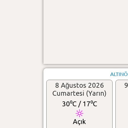
ALTINÖ
8 Ağustos 2026
9
Cumartesi (Yarın)
30⁰C /
17⁰C
Açık