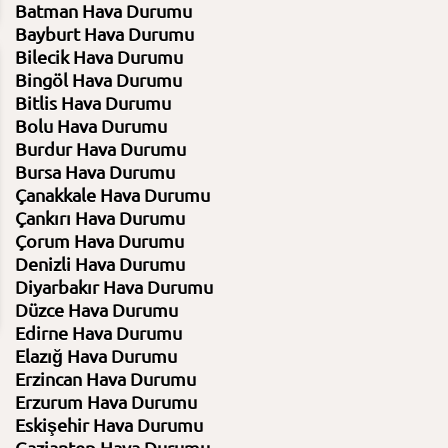
Batman Hava Durumu
Bayburt Hava Durumu
Bilecik Hava Durumu
Bingöl Hava Durumu
12:00
15:00
18:00
21:00
Bitlis Hava Durumu
8.08.2026
8.08.2026
8.08.2026
8.08.2026
30⁰C
29⁰C
27⁰C
20⁰C
Bolu Hava Durumu
Burdur Hava Durumu
Bursa Hava Durumu
Açık
Açık
Açık
Açık
Çanakkale Hava Durumu
%21 Nem
%18 Nem
%24 Nem
%37 Nem
Basınç 1007 Hpa
Basınç 1006 Hpa
Basınç 1007 Hpa
Basınç 1010 H
Çankırı Hava Durumu
Çorum Hava Durumu
14
18
14
4
Denizli Hava Durumu
Diyarbakır Hava Durumu
Düzce Hava Durumu
Edirne Hava Durumu
Elazığ Hava Durumu
Erzincan Hava Durumu
Erzurum Hava Durumu
Eskişehir Hava Durumu