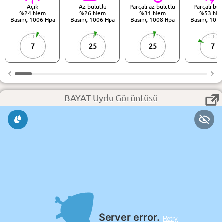
Açık
Az bulutlu
Parçalı az bulutlu
Parçalı bul
%24 Nem
%26 Nem
%31 Nem
%53 Ne
Basınç 1006 Hpa
Basınç 1006 Hpa
Basınç 1008 Hpa
Basınç 101
7
25
25
7
BAYAT Uydu Görüntüsü