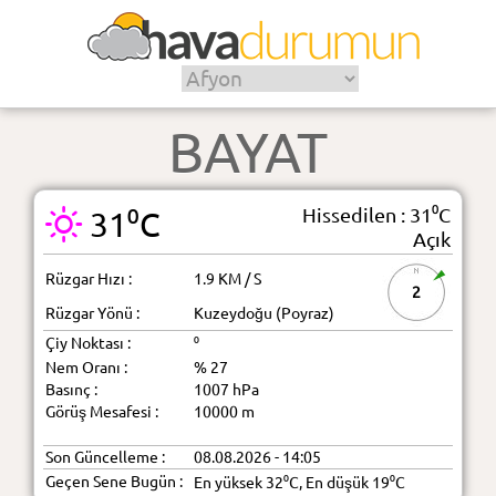
BAYAT
Hissedilen : 31⁰C
31⁰C
Açık
Rüzgar Hızı :
1.9 KM / S
2
Rüzgar Yönü :
Kuzeydoğu (Poyraz)
Çiy Noktası :
⁰
Nem Oranı :
% 27
Basınç :
1007 hPa
Görüş Mesafesi :
10000 m
Son Güncelleme :
08.08.2026 - 14:05
Geçen Sene Bugün :
En yüksek 32⁰C, En düşük 19⁰C