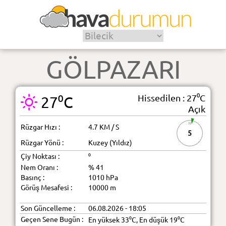
GÖLPAZARI
Hissedilen : 27⁰C
27⁰C
Açık
Rüzgar Hızı :
4.7 KM / S
5
Rüzgar Yönü :
Kuzey (Yıldız)
Çiy Noktası :
⁰
Nem Oranı :
% 41
Basınç :
1010 hPa
Görüş Mesafesi :
10000 m
Son Güncelleme :
06.08.2026 - 18:05
Geçen Sene Bugün :
En yüksek 33⁰C, En düşük 19⁰C