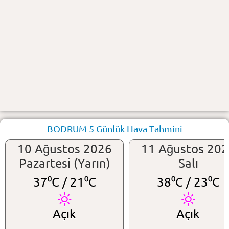
BODRUM 5 Günlük Hava Tahmini
10 Ağustos 2026
11 Ağustos 20
Pazartesi (Yarın)
Salı
37⁰C /
21⁰C
38⁰C /
23⁰C
Açık
Açık