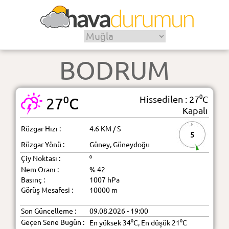
BODRUM
Hissedilen : 27⁰C
27⁰C
Kapalı
Rüzgar Hızı :
4.6 KM / S
5
Rüzgar Yönü :
Güney, Güneydoğu
Çiy Noktası :
⁰
Nem Oranı :
% 42
Basınç :
1007 hPa
Görüş Mesafesi :
10000 m
Son Güncelleme :
09.08.2026 - 19:00
Geçen Sene Bugün :
En yüksek 34⁰C, En düşük 21⁰C