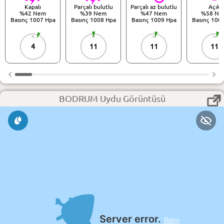
Kapalı
Parçalı bulutlu
Parçalı az bulutlu
Açık
%42 Nem
%39 Nem
%47 Nem
%58 Ne
Basınç 1007 Hpa
Basınç 1008 Hpa
Basınç 1009 Hpa
Basınç 100
4
11
11
11
BODRUM Uydu Görüntüsü