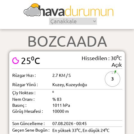
BOZCAADA
Hissedilen : 30⁰C
25⁰C
Açık
Rüzgar Hızı :
2.7 KM / S
3
Rüzgar Yönü :
Kuzey, Kuzeydoğu
Çiy Noktası :
⁰
Nem Oranı :
% 83
Basınç :
1011 hPa
Görüş Mesafesi :
10000 m
Son Güncelleme :
07.08.2026 - 00:45
Geçen Sene Bugün :
En yüksek 33⁰C, En düşük 24⁰C