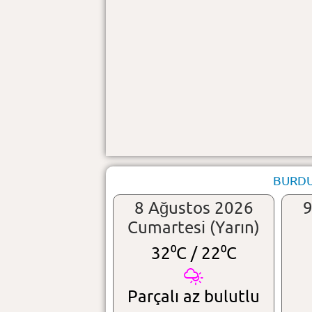
BURDUR
8 Ağustos 2026
9
Cumartesi (Yarın)
32⁰C /
22⁰C
Parçalı az bulutlu