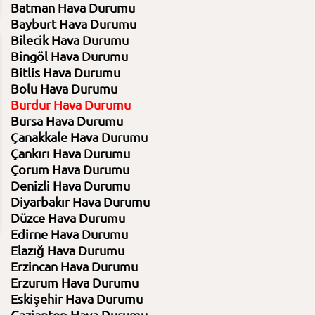
Batman Hava Durumu
Bayburt Hava Durumu
Bilecik Hava Durumu
Bingöl Hava Durumu
09:00
12:00
15:00
18:00
Bitlis Hava Durumu
8.08.2026
8.08.2026
8.08.2026
8.08.2026
26⁰C
30⁰C
30⁰C
32⁰C
Bolu Hava Durumu
Burdur Hava Durumu
Bursa Hava Durumu
Açık
Açık
Açık
Parçalı az bulut
Çanakkale Hava Durumu
%43 Nem
%32 Nem
%34 Nem
%33 Nem
Basınç 1008 Hpa
Basınç 1007 Hpa
Basınç 1005 Hpa
Basınç 1004 H
Çankırı Hava Durumu
Çorum Hava Durumu
7
0
11
14
Denizli Hava Durumu
Diyarbakır Hava Durumu
Düzce Hava Durumu
Edirne Hava Durumu
Elazığ Hava Durumu
Erzincan Hava Durumu
Erzurum Hava Durumu
Eskişehir Hava Durumu