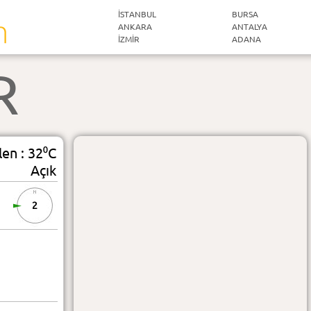
İSTANBUL
BURSA
ANKARA
ANTALYA
İZMIR
ADANA
R
len : 32⁰C
Açık
2