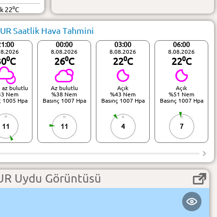
ük 22⁰C
R Saatlik Hava Tahmini
21:00
00:00
03:00
06:00
08.2026
8.08.2026
8.08.2026
8.08.2026
30⁰C
26⁰C
22⁰C
22⁰C
ı az bulutlu
Az bulutlu
Açık
Açık
43 Nem
%38 Nem
%43 Nem
%51 Nem
ç 1005 Hpa
Basınç 1007 Hpa
Basınç 1007 Hpa
Basınç 1007 Hpa
11
11
4
7
R Uydu Görüntüsü