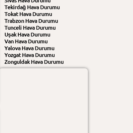
Sivas Hava Durumu
Nem
%30 / %48
Nem
%32 / %43
Tekirdağ Hava Durumu
Rüzgar
18 KM/S - 45 / 14 KM/S - 45
Rüzgar
22 KM/S - 61 / 11 KM/S - 29
Tokat Hava Durumu
Gündüz :
açık
Gündüz :
açık
Gece :
açık
Gece :
açık
Trabzon Hava Durumu
Tunceli Hava Durumu
Uşak Hava Durumu
Van Hava Durumu
Yalova Hava Durumu
Yozgat Hava Durumu
Zonguldak Hava Durumu