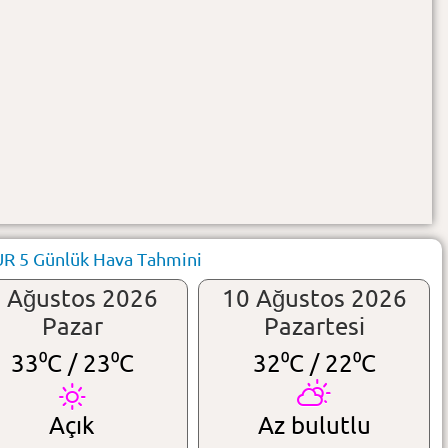
 5 Günlük Hava Tahmini
 Ağustos 2026
10 Ağustos 2026
Pazar
Pazartesi
33⁰C /
23⁰C
32⁰C /
22⁰C
Açık
Az bulutlu