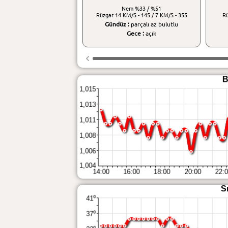
Nem
%33 / %51
Rüzgar
14 KM/S - 145 / 7 KM/S - 355
R
Gündüz :
parçalı az bulutlu
Gece :
açık