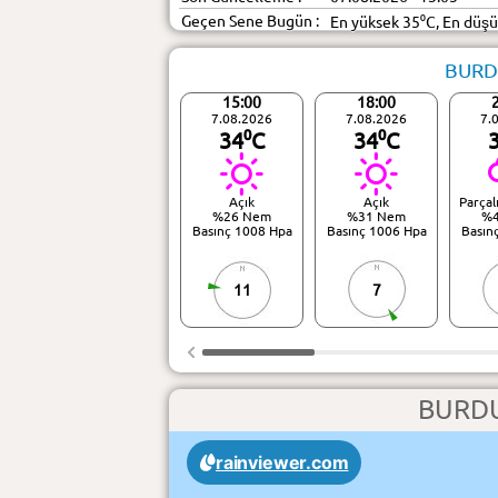
Geçen Sene Bugün :
En yüksek 35⁰C, En düş
BURDU
15:00
18:00
7.08.2026
7.08.2026
7.
34⁰C
34⁰C
Açık
Açık
Parçal
%26 Nem
%31 Nem
%
Basınç 1008 Hpa
Basınç 1006 Hpa
Basın
11
7
BURDU