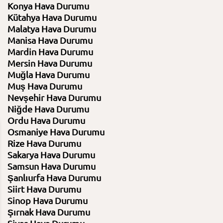
Konya Hava Durumu
Kütahya Hava Durumu
Malatya Hava Durumu
Manisa Hava Durumu
Mardin Hava Durumu
Mersin Hava Durumu
Muğla Hava Durumu
Muş Hava Durumu
Nevşehir Hava Durumu
Niğde Hava Durumu
Ordu Hava Durumu
Osmaniye Hava Durumu
Rize Hava Durumu
11 Ağustos 2026
12 Ağustos 2026
Sakarya Hava Durumu
Salı
Çarşamba
Samsun Hava Durumu
Şanlıurfa Hava Durumu
32⁰C /
23⁰C
32⁰C /
23⁰C
Siirt Hava Durumu
Sinop Hava Durumu
Açık
Açık
Şırnak Hava Durumu