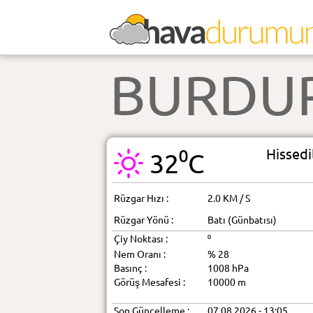
BURDU
Hissedi
32⁰C
Rüzgar Hızı :
2.0 KM / S
Rüzgar Yönü :
Batı (Günbatısı)
Çiy Noktası :
⁰
Nem Oranı :
% 28
Basınç :
1008 hPa
Görüş Mesafesi :
10000 m
Son Güncelleme :
07.08.2026 - 13:05