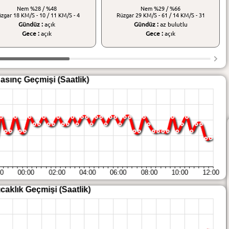
Nem
%28 / %48
Nem
%29 / %66
üzgar
18 KM/S - 10 / 11 KM/S - 4
Rüzgar
29 KM/S - 61 / 14 KM/S - 31
Gündüz :
açık
Gündüz :
az bulutlu
Gece :
açık
Gece :
açık