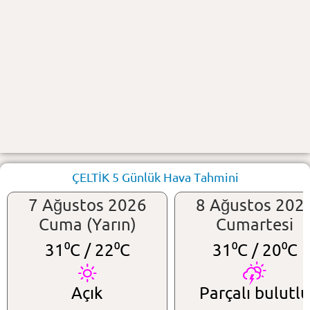
ÇELTİK 5 Günlük Hava Tahmini
7 Ağustos 2026
8 Ağustos 202
Cuma (Yarın)
Cumartesi
31⁰C /
22⁰C
31⁰C /
20⁰C
Açık
Parçalı bulutlu