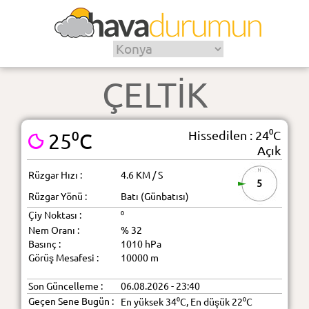
ÇELTİK
Hissedilen : 24⁰C
25⁰C
Açık
Rüzgar Hızı :
4.6 KM / S
5
Rüzgar Yönü :
Batı (Günbatısı)
Çiy Noktası :
⁰
Nem Oranı :
% 32
Basınç :
1010 hPa
Görüş Mesafesi :
10000 m
Son Güncelleme :
06.08.2026 - 23:40
Geçen Sene Bugün :
En yüksek 34⁰C, En düşük 22⁰C