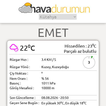
EMET
Hissedilen : 23⁰C
22⁰C
Parçalı az bulutlu
Rüzgar Hızı :
3.4 KM / S
3
Rüzgar Yönü :
Kuzey, Kuzeydoğu
Çiy Noktası :
⁰
Nem Oranı :
% 56
Basınç :
1011 hPa
Görüş Mesafesi :
10000 m
Son Güncelleme :
08.08.2026 - 20:50
Geçen Sene Bugün :
En yüksek 30⁰C, En düşük 18⁰C