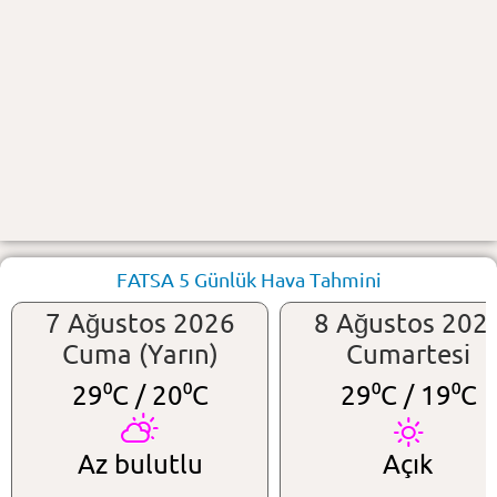
FATSA 5 Günlük Hava Tahmini
7 Ağustos 2026
8 Ağustos 202
Cuma (Yarın)
Cumartesi
29⁰C /
20⁰C
29⁰C /
19⁰C
Az bulutlu
Açık