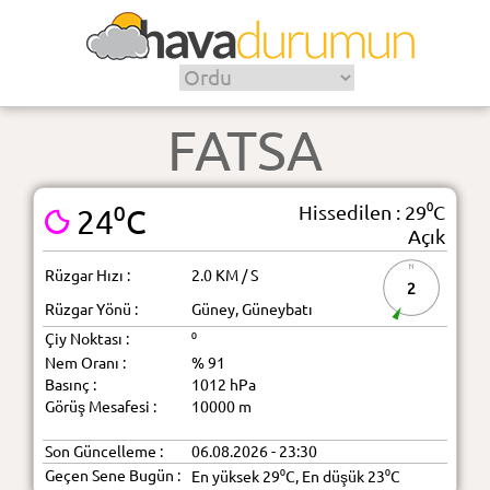
FATSA
Hissedilen : 29⁰C
24⁰C
Açık
Rüzgar Hızı :
2.0 KM / S
2
Rüzgar Yönü :
Güney, Güneybatı
Çiy Noktası :
⁰
Nem Oranı :
% 91
Basınç :
1012 hPa
Görüş Mesafesi :
10000 m
Son Güncelleme :
06.08.2026 - 23:30
Geçen Sene Bugün :
En yüksek 29⁰C, En düşük 23⁰C