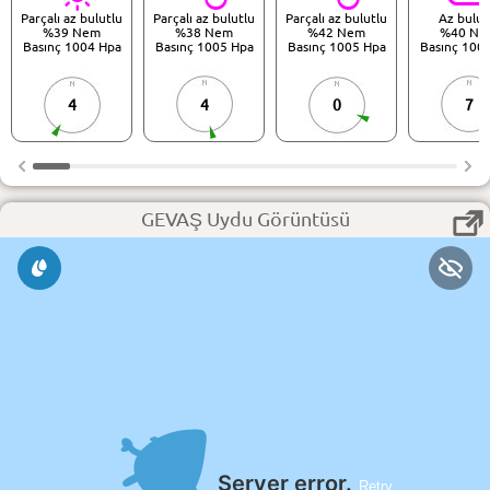
Parçalı az bulutlu
Parçalı az bulutlu
Parçalı az bulutlu
Az bulut
%39 Nem
%38 Nem
%42 Nem
%40 Ne
Basınç 1004 Hpa
Basınç 1005 Hpa
Basınç 1005 Hpa
Basınç 100
4
4
0
7
GEVAŞ Uydu Görüntüsü