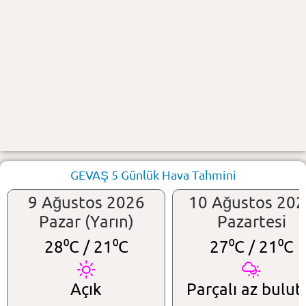
GEVAŞ 5 Günlük Hava Tahmini
9 Ağustos 2026
10 Ağustos 20
Pazar (Yarın)
Pazartesi
28⁰C /
21⁰C
27⁰C /
21⁰C
Açık
Parçalı az bulut