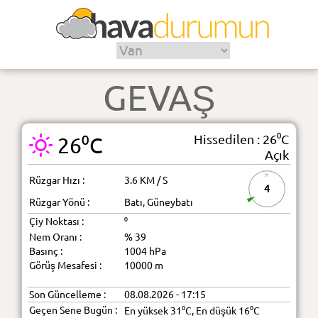
GEVAŞ
Hissedilen : 26⁰C
26⁰C
Açık
Rüzgar Hızı :
3.6 KM / S
4
Rüzgar Yönü :
Batı, Güneybatı
Çiy Noktası :
⁰
Nem Oranı :
% 39
Basınç :
1004 hPa
Görüş Mesafesi :
10000 m
Son Güncelleme :
08.08.2026 - 17:15
Geçen Sene Bugün :
En yüksek 31⁰C, En düşük 16⁰C