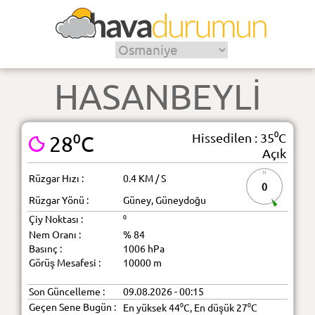
HASANBEYLİ
Hissedilen : 35⁰C
28⁰C
Açık
Rüzgar Hızı :
0.4 KM / S
0
Rüzgar Yönü :
Güney, Güneydoğu
Çiy Noktası :
⁰
Nem Oranı :
% 84
Basınç :
1006 hPa
Görüş Mesafesi :
10000 m
Son Güncelleme :
09.08.2026 - 00:15
Geçen Sene Bugün :
En yüksek 44⁰C, En düşük 27⁰C