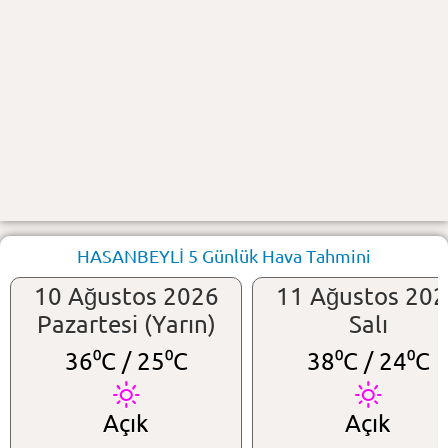
HASANBEYLİ 5 Günlük Hava Tahmini
10 Ağustos 2026
11 Ağustos 20
Pazartesi (Yarın)
Salı
36⁰C /
25⁰C
38⁰C /
24⁰C
Açık
Açık