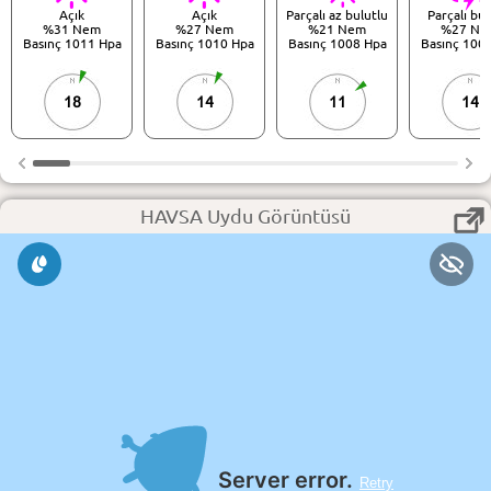
Açık
Açık
Parçalı az bulutlu
Parçalı bul
%31 Nem
%27 Nem
%21 Nem
%27 Ne
Basınç 1011 Hpa
Basınç 1010 Hpa
Basınç 1008 Hpa
Basınç 100
18
14
11
14
HAVSA Uydu Görüntüsü