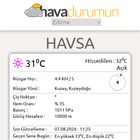
HAVSA
Hissedilen : 32⁰C
31⁰C
Açık
Rüzgar Hızı :
4.4 KM / S
4
Rüzgar Yönü :
Kuzey, Kuzeydoğu
Çiy Noktası :
⁰
Nem Oranı :
% 35
Basınç :
1011 hPa
Görüş Mesafesi :
10000 m
Son Güncelleme :
07.08.2026 - 11:25
Geçen Sene Bugün :
En yüksek 33⁰C, En düşük 22⁰C