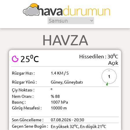
HAVZA
Hissedilen : 30⁰C
25⁰C
Açık
Rüzgar Hızı :
1.4 KM / S
1
Rüzgar Yönü :
Güney, Güneybatı
Çiy Noktası :
⁰
Nem Oranı :
% 88
Basınç :
1007 hPa
Görüş Mesafesi :
10000 m
Son Güncelleme :
07.08.2026 - 20:30
Geçen Sene Bugün :
En yüksek 32⁰C, En düşük 21⁰C