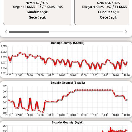
Nem
%62 / %72
Nem
%56 / %85
Rüzgar
14 KM/S - 23 / 7 KM/S - 265
Rüzgar
4 KM/S - 352 / 11 KM/S - 2
Gündüz :
açık
Gündüz :
açık
Gece :
açık
Gece :
açık