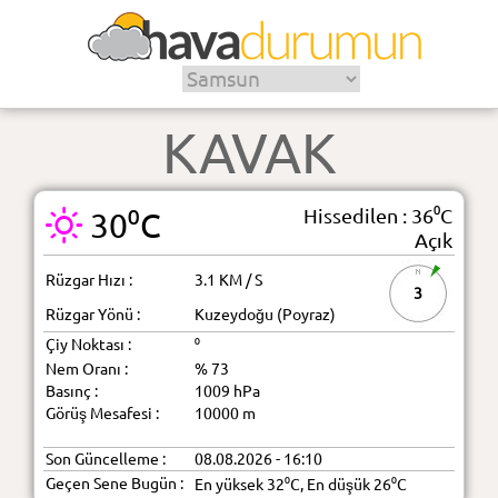
KAVAK
Hissedilen : 36⁰C
30⁰C
Açık
Rüzgar Hızı :
3.1 KM / S
3
Rüzgar Yönü :
Kuzeydoğu (Poyraz)
Çiy Noktası :
⁰
Nem Oranı :
% 73
Basınç :
1009 hPa
Görüş Mesafesi :
10000 m
Son Güncelleme :
08.08.2026 - 16:10
Geçen Sene Bugün :
En yüksek 32⁰C, En düşük 26⁰C