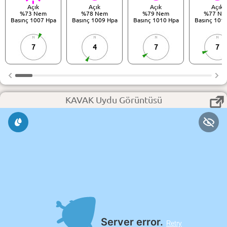
Açık
Açık
Açık
Açık
%73 Nem
%78 Nem
%79 Nem
%77 Ne
Basınç 1007 Hpa
Basınç 1009 Hpa
Basınç 1010 Hpa
Basınç 101
7
4
7
7
KAVAK Uydu Görüntüsü