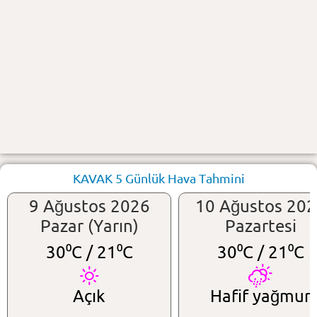
KAVAK 5 Günlük Hava Tahmini
9 Ağustos 2026
10 Ağustos 20
Pazar (Yarın)
Pazartesi
30⁰C /
21⁰C
30⁰C /
21⁰C
Açık
Hafif yağmur