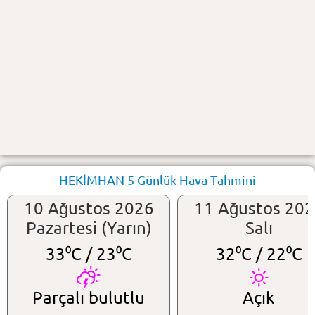
HEKİMHAN 5 Günlük Hava Tahmini
10 Ağustos 2026
11 Ağustos 20
Pazartesi (Yarın)
Salı
33⁰C /
23⁰C
32⁰C /
22⁰C
Parçalı bulutlu
Açık