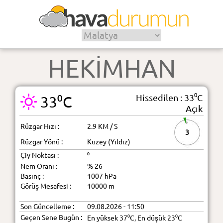
HEKİMHAN
Hissedilen : 33⁰C
33⁰C
Açık
Rüzgar Hızı :
2.9 KM / S
3
Rüzgar Yönü :
Kuzey (Yıldız)
Çiy Noktası :
⁰
Nem Oranı :
% 26
Basınç :
1007 hPa
Görüş Mesafesi :
10000 m
Son Güncelleme :
09.08.2026 - 11:50
Geçen Sene Bugün :
En yüksek 37⁰C, En düşük 23⁰C