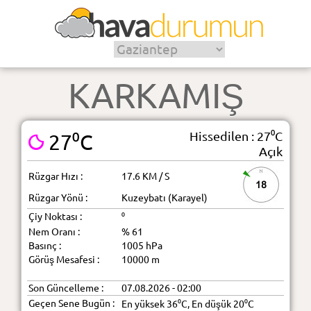
KARKAMIŞ
Hissedilen : 27⁰C
27⁰C
Açık
Rüzgar Hızı :
17.6 KM / S
18
Rüzgar Yönü :
Kuzeybatı (Karayel)
Çiy Noktası :
⁰
Nem Oranı :
% 61
Basınç :
1005 hPa
Görüş Mesafesi :
10000 m
Son Güncelleme :
07.08.2026 - 02:00
Geçen Sene Bugün :
En yüksek 36⁰C, En düşük 20⁰C