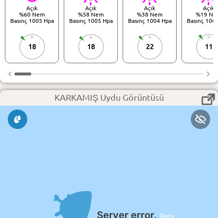
Açık
Açık
Açık
Açık
%60 Nem
%58 Nem
%38 Nem
%19 Ne
Basınç 1005 Hpa
Basınç 1005 Hpa
Basınç 1004 Hpa
Basınç 100
18
18
22
11
KARKAMIŞ Uydu Görüntüsü