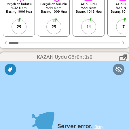
Parçalı az bulutlu
Parçalı az bulutlu
Az bulutlu
Az bulut
%32 Nem
%44 Nem
%54 Nem
%65 Ne
Basınç 1006 Hpa
Basınç 1009 Hpa
Basınç 1013 Hpa
Basınç 101
29
25
11
7
KAZAN Uydu Görüntüsü