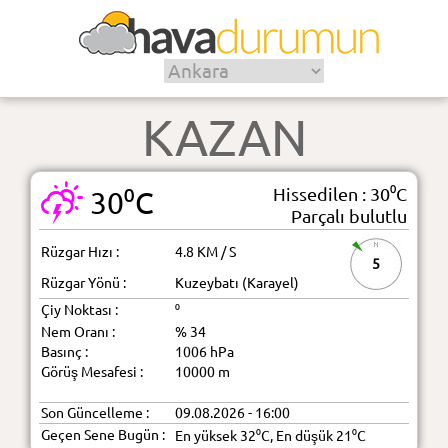
KAZAN
Hissedilen : 30⁰C
30⁰C
Parçalı bulutlu
Rüzgar Hızı :
4.8 KM / S
5
Rüzgar Yönü :
Kuzeybatı (Karayel)
Çiy Noktası :
⁰
Nem Oranı :
% 34
Basınç :
1006 hPa
Görüş Mesafesi :
10000 m
Son Güncelleme :
09.08.2026 - 16:00
Geçen Sene Bugün :
En yüksek 32⁰C, En düşük 21⁰C