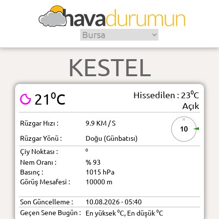
KESTEL
Hissedilen : 23⁰C
21⁰C
Açık
Rüzgar Hızı :
9.9 KM / S
10
Rüzgar Yönü :
Doğu (Günbatısı)
Çiy Noktası :
⁰
Nem Oranı :
% 93
Basınç :
1015 hPa
Görüş Mesafesi :
10000 m
Son Güncelleme :
10.08.2026 - 05:40
Geçen Sene Bugün :
En yüksek ⁰C, En düşük ⁰C