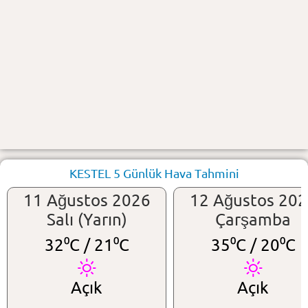
KESTEL 5 Günlük Hava Tahmini
11 Ağustos 2026
12 Ağustos 20
Salı (Yarın)
Çarşamba
32⁰C /
21⁰C
35⁰C /
20⁰C
Açık
Açık