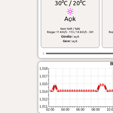
30⁰C /
20⁰C
Açık
Nem
%49 / %86
Rüzgar
11 KM/S - 113 / 14 KM/S - 341
Rü
Gündüz :
açık
Gece :
açık