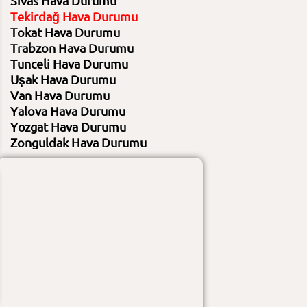
Sivas Hava Durumu
30⁰C /
21⁰C
⁰C /
⁰C
Tekirdağ Hava Durumu
Tokat Hava Durumu
Trabzon Hava Durumu
Açık
Nem
% / %
Tunceli Hava Durumu
Rüzgar
KM/S - / KM/S -
Uşak Hava Durumu
Nem
%33 / %73
Gündüz :
Rüzgar
36 KM/S - 58 / 14 KM/S - 49
Gece :
Van Hava Durumu
Gündüz :
açık
Yalova Hava Durumu
Gece :
açık
Yozgat Hava Durumu
Zonguldak Hava Durumu