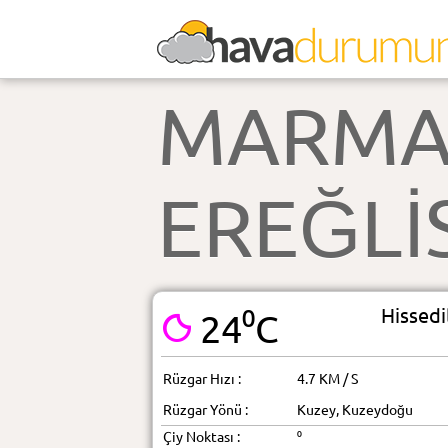
MARMA
EREĞLİ
Hissedi
24⁰C
Rüzgar Hızı :
4.7 KM / S
Rüzgar Yönü :
Kuzey, Kuzeydoğu
Çiy Noktası :
⁰