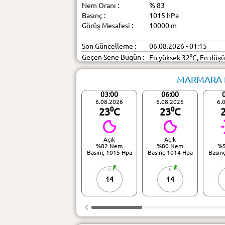
Nem Oranı :
% 83
Basınç :
1015 hPa
Görüş Mesafesi :
10000 m
Son Güncelleme :
06.08.2026 - 01:15
Geçen Sene Bugün :
En yüksek 32⁰C, En düş
MARMARA ER
03:00
06:00
6.08.2026
6.08.2026
6.
23⁰C
23⁰C
Açık
Açık
%82 Nem
%80 Nem
%
Basınç 1015 Hpa
Basınç 1014 Hpa
Basın
14
14