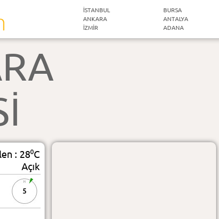
İSTANBUL
BURSA
ANKARA
ANTALYA
İZMIR
ADANA
RA
Sİ
len : 28⁰C
Açık
5