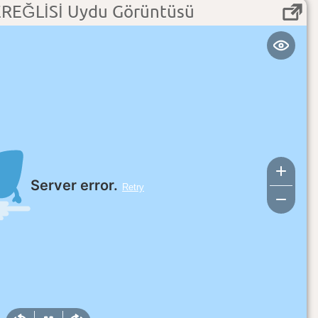
EĞLİSİ Uydu Görüntüsü