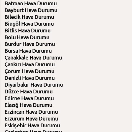
Batman Hava Durumu
Bayburt Hava Durumu
Bilecik Hava Durumu
Bingöl Hava Durumu
Bitlis Hava Durumu
Bolu Hava Durumu
Burdur Hava Durumu
Bursa Hava Durumu
21:00
00:00
03:00
06:00
Çanakkale Hava Durumu
6.08.2026
7.08.2026
7.08.2026
7.08.2026
Çankırı Hava Durumu
26⁰C
23⁰C
22⁰C
20⁰C
Çorum Hava Durumu
Denizli Hava Durumu
Açık
Açık
Açık
Açık
Diyarbakır Hava Durumu
%74 Nem
%86 Nem
%90 Nem
%86 Nem
Basınç 1012 Hpa
Basınç 1012 Hpa
Basınç 1011 Hpa
Basınç 1011 H
Düzce Hava Durumu
Edirne Hava Durumu
Elazığ Hava Durumu
22
14
11
14
Erzincan Hava Durumu
Erzurum Hava Durumu
Eskişehir Hava Durumu