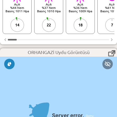
Açık
Açık
Açık
Açık
%44 Nem
%37 Nem
%36 Nem
%61 Ne
Basınç 1011 Hpa
Basınç 1010 Hpa
Basınç 1009 Hpa
Basınç 101
14
22
18
7
ORHANGAZİ Uydu Görüntüsü