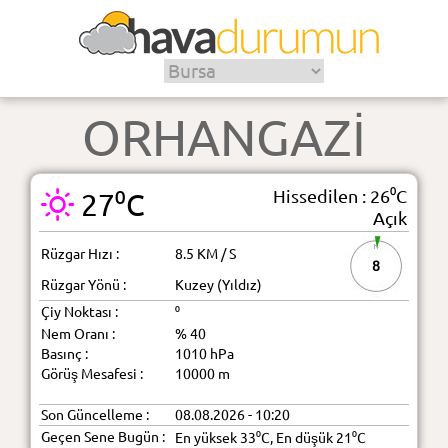
ORHANGAZİ
Hissedilen : 26⁰C
27⁰C
Açık
Rüzgar Hızı :
8.5 KM / S
8
Rüzgar Yönü :
Kuzey (Yıldız)
Çiy Noktası :
⁰
Nem Oranı :
% 40
Basınç :
1010 hPa
Görüş Mesafesi :
10000 m
Son Güncelleme :
08.08.2026 - 10:20
Geçen Sene Bugün :
En yüksek 33⁰C, En düşük 21⁰C