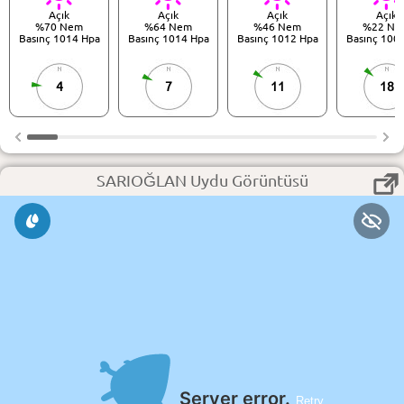
Açık
Açık
Açık
Açık
%70 Nem
%64 Nem
%46 Nem
%22 Ne
Basınç 1014 Hpa
Basınç 1014 Hpa
Basınç 1012 Hpa
Basınç 100
4
7
11
18
SARIOĞLAN Uydu Görüntüsü