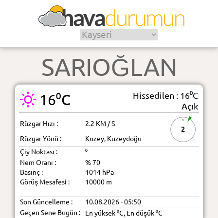
SARIOĞLAN
Hissedilen : 16⁰C
16⁰C
Açık
Rüzgar Hızı :
2.2 KM / S
2
Rüzgar Yönü :
Kuzey, Kuzeydoğu
Çiy Noktası :
⁰
Nem Oranı :
% 70
Basınç :
1014 hPa
Görüş Mesafesi :
10000 m
Son Güncelleme :
10.08.2026 - 05:50
Geçen Sene Bugün :
En yüksek ⁰C, En düşük ⁰C