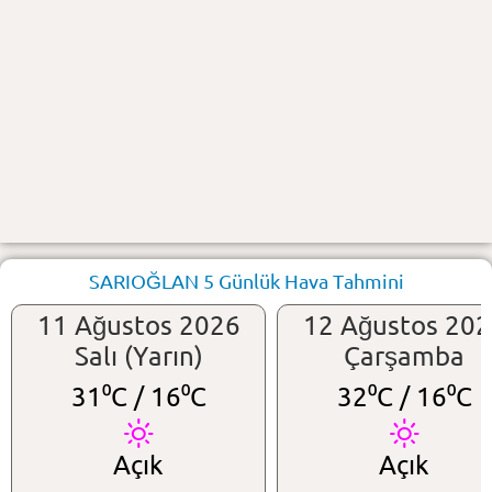
SARIOĞLAN 5 Günlük Hava Tahmini
11 Ağustos 2026
12 Ağustos 20
Salı (Yarın)
Çarşamba
31⁰C /
16⁰C
32⁰C /
16⁰C
Açık
Açık