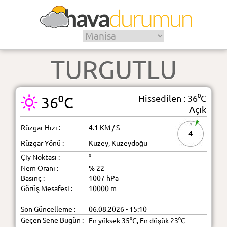
TURGUTLU
Hissedilen : 36⁰C
36⁰C
Açık
Rüzgar Hızı :
4.1 KM / S
4
Rüzgar Yönü :
Kuzey, Kuzeydoğu
Çiy Noktası :
⁰
Nem Oranı :
% 22
Basınç :
1007 hPa
Görüş Mesafesi :
10000 m
Son Güncelleme :
06.08.2026 - 15:10
Geçen Sene Bugün :
En yüksek 35⁰C, En düşük 23⁰C