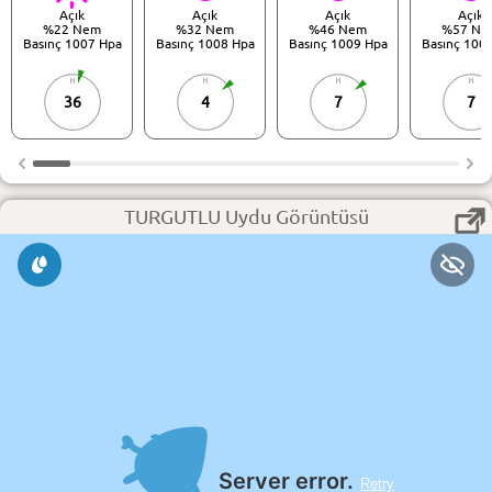
Açık
Açık
Açık
Açık
%22 Nem
%32 Nem
%46 Nem
%57 Ne
Basınç 1007 Hpa
Basınç 1008 Hpa
Basınç 1009 Hpa
Basınç 100
36
4
7
7
TURGUTLU Uydu Görüntüsü