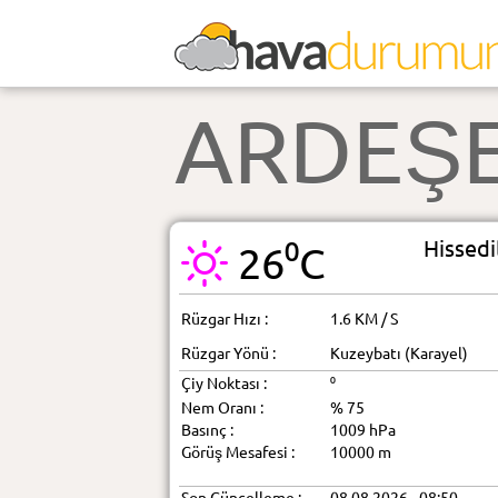
ARDEŞ
Hissedi
26⁰C
Rüzgar Hızı :
1.6 KM / S
Rüzgar Yönü :
Kuzeybatı (Karayel)
Çiy Noktası :
⁰
Nem Oranı :
% 75
Basınç :
1009 hPa
Görüş Mesafesi :
10000 m