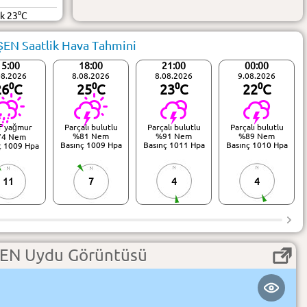
ük 23⁰C
EN Saatlik Hava Tahmini
15:00
18:00
21:00
00:00
08.2026
8.08.2026
8.08.2026
9.08.2026
26⁰C
25⁰C
23⁰C
22⁰C
f yağmur
Parçalı bulutlu
Parçalı bulutlu
Parçalı bulutlu
%81 Nem
%91 Nem
%89 Nem
74 Nem
Basınç 1009 Hpa
Basınç 1011 Hpa
Basınç 1010 Hpa
ç 1009 Hpa
11
7
4
4
EN Uydu Görüntüsü