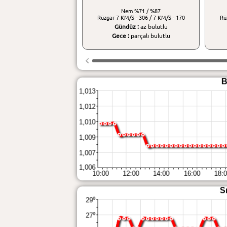
Nem
%71 / %87
Rüzgar
7 KM/S - 306 / 7 KM/S - 170
Rü
Gündüz :
az bulutlu
Gece :
parçalı bulutlu