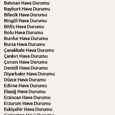
Batman Hava Durumu
Bayburt Hava Durumu
Bilecik Hava Durumu
Bingöl Hava Durumu
03:00
06:00
09:00
12:00
Bitlis Hava Durumu
9.08.2026
9.08.2026
9.08.2026
9.08.2026
Bolu Hava Durumu
22⁰C
22⁰C
26⁰C
25⁰C
Burdur Hava Durumu
Bursa Hava Durumu
Parçalı az bulutlu
Açık
Az bulutlu
Hafif yağmur
Çanakkale Hava Durumu
%82 Nem
%77 Nem
%71 Nem
%83 Nem
Basınç 1010 Hpa
Basınç 1011 Hpa
Basınç 1011 Hpa
Basınç 1011 H
Çankırı Hava Durumu
Çorum Hava Durumu
Denizli Hava Durumu
7
7
7
11
Diyarbakır Hava Durumu
Düzce Hava Durumu
Edirne Hava Durumu
Elazığ Hava Durumu
Erzincan Hava Durumu
Erzurum Hava Durumu
Eskişehir Hava Durumu