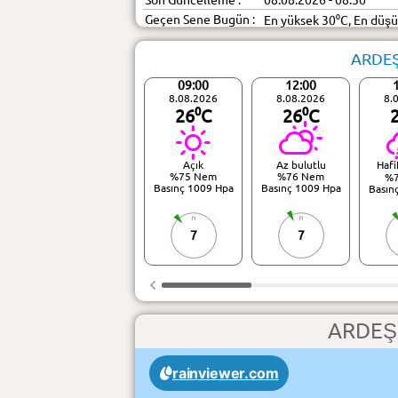
Son Güncelleme :
08.08.2026 - 08:50
Geçen Sene Bugün :
En yüksek 30⁰C, En düş
ARDEŞ
09:00
12:00
8.08.2026
8.08.2026
8.
26⁰C
26⁰C
Açık
Az bulutlu
Hafi
%75 Nem
%76 Nem
%
Basınç 1009 Hpa
Basınç 1009 Hpa
Basın
7
7
ARDEŞ