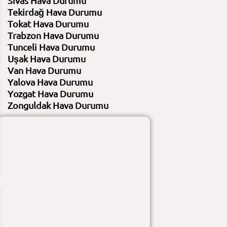
Sivas Hava Durumu
Tekirdağ Hava Durumu
Nem
%70 / %83
Nem
%82 / %82
Rüzgar
7 KM/S - 353 / 7 KM/S - 165
Rüzgar
7 KM/S - 178 / 7 KM/S - 178
Tokat Hava Durumu
Gündüz :
hafif yağmur
Gündüz :
açık
Trabzon Hava Durumu
Gece :
açık
Gece :
açık
Tunceli Hava Durumu
Uşak Hava Durumu
Van Hava Durumu
Yalova Hava Durumu
Yozgat Hava Durumu
Zonguldak Hava Durumu