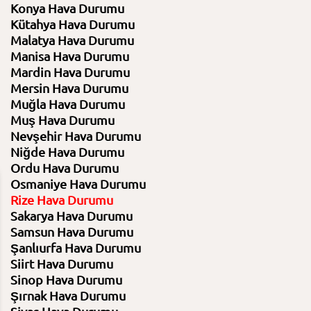
Konya Hava Durumu
Kütahya Hava Durumu
Malatya Hava Durumu
Manisa Hava Durumu
Mardin Hava Durumu
Mersin Hava Durumu
Muğla Hava Durumu
Muş Hava Durumu
Nevşehir Hava Durumu
Niğde Hava Durumu
Ordu Hava Durumu
Osmaniye Hava Durumu
Rize Hava Durumu
12 Ağustos 2026
13 Ağustos 2026
Sakarya Hava Durumu
Çarşamba
Perşembe
Samsun Hava Durumu
Şanlıurfa Hava Durumu
27⁰C /
22⁰C
22⁰C /
22⁰C
Siirt Hava Durumu
Sinop Hava Durumu
Şırnak Hava Durumu
Hafif yağmur
Açık