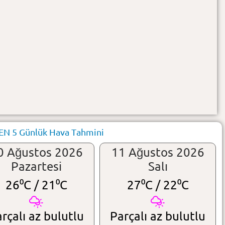
N 5 Günlük Hava Tahmini
0 Ağustos 2026
11 Ağustos 2026
Pazartesi
Salı
26⁰C /
21⁰C
27⁰C /
22⁰C
rçalı az bulutlu
Parçalı az bulutlu