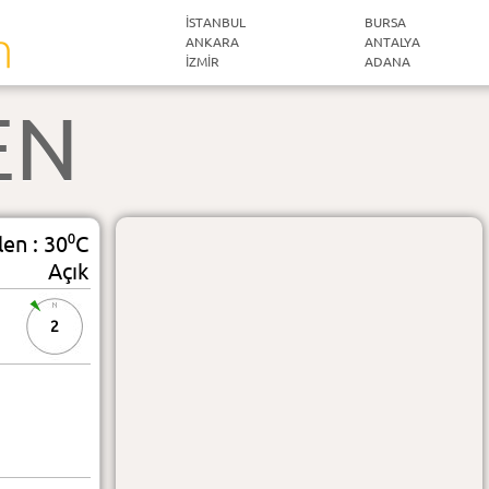
İSTANBUL
BURSA
ANKARA
ANTALYA
İZMIR
ADANA
EN
len : 30⁰C
Açık
2