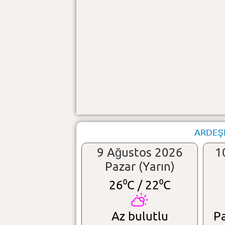
ARDEŞE
9 Ağustos 2026
1
Pazar (Yarın)
26⁰C /
22⁰C
Az bulutlu
Pa