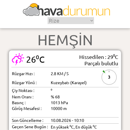
HEMŞİN
Hissedilen : 29⁰C
26⁰C
Parçalı bulutlu
Rüzgar Hızı :
2.8 KM / S
3
Rüzgar Yönü :
Kuzeybatı (Karayel)
Çiy Noktası :
⁰
Nem Oranı :
% 68
Basınç :
1013 hPa
Görüş Mesafesi :
10000 m
Son Güncelleme :
10.08.2026 - 10:10
Geçen Sene Bugün :
En yüksek ⁰C, En düşük ⁰C