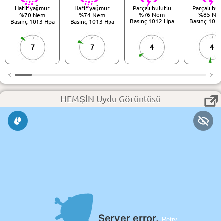
Hafif yağmur
Hafif yağmur
Parçalı bulutlu
Parçalı bul
%76 Nem
%85 Ne
%70 Nem
%74 Nem
Basınç 1012 Hpa
Basınç 101
Basınç 1013 Hpa
Basınç 1013 Hpa
7
7
4
4
HEMŞİN Uydu Görüntüsü