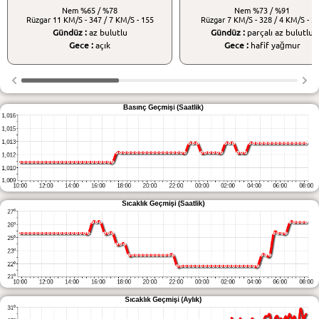
Nem
%65 / %78
Nem
%73 / %91
Rüzgar
11 KM/S - 347 / 7 KM/S - 155
Rüzgar
7 KM/S - 328 / 4 KM/S - 2
Gündüz :
az bulutlu
Gündüz :
parçalı az bulutlu
Gece :
açık
Gece :
hafif yağmur