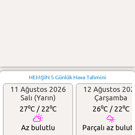
HEMŞİN 5 Günlük Hava Tahmini
11 Ağustos 2026
12 Ağustos 20
Salı (Yarın)
Çarşamba
27⁰C /
22⁰C
26⁰C /
22⁰C
Az bulutlu
Parçalı az bulut