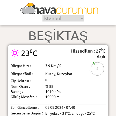
BEŞİKTAŞ
Hissedilen : 27⁰C
23⁰C
Açık
Rüzgar Hızı :
3.9 KM / S
4
Rüzgar Yönü :
Kuzey, Kuzeybatı
Çiy Noktası :
⁰
Nem Oranı :
% 88
Basınç :
1010 hPa
Görüş Mesafesi :
10000 m
Son Güncelleme :
08.08.2026 - 07:40
Geçen Sene Bugün :
En yüksek 31⁰C, En düşük 25⁰C