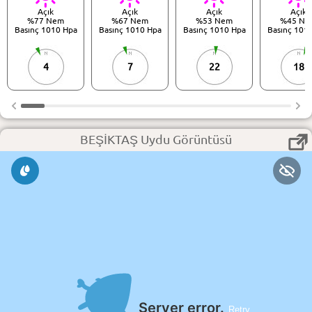
Açık
Açık
Açık
Açık
%77 Nem
%67 Nem
%53 Nem
%45 Ne
Basınç 1010 Hpa
Basınç 1010 Hpa
Basınç 1010 Hpa
Basınç 101
4
7
22
18
BEŞİKTAŞ Uydu Görüntüsü