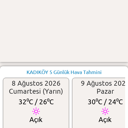
KADIKÖY 5 Günlük Hava Tahmini
8 Ağustos 2026
9 Ağustos 202
Cumartesi (Yarın)
Pazar
32⁰C /
26⁰C
30⁰C /
24⁰C
Açık
Açık