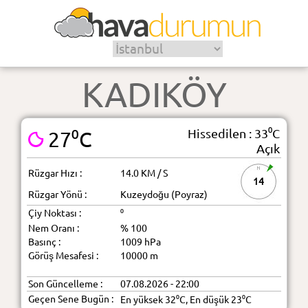
KADIKÖY
Hissedilen : 33⁰C
27⁰C
Açık
Rüzgar Hızı :
14.0 KM / S
14
Rüzgar Yönü :
Kuzeydoğu (Poyraz)
Çiy Noktası :
⁰
Nem Oranı :
% 100
Basınç :
1009 hPa
Görüş Mesafesi :
10000 m
Son Güncelleme :
07.08.2026 - 22:00
Geçen Sene Bugün :
En yüksek 32⁰C, En düşük 23⁰C