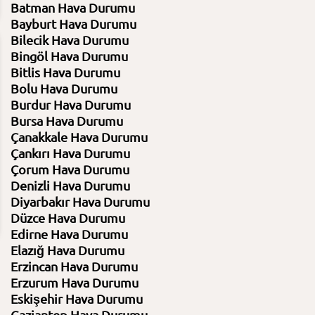
Batman Hava Durumu
Bayburt Hava Durumu
Bilecik Hava Durumu
Bingöl Hava Durumu
21:00
00:00
03:00
06:00
Bitlis Hava Durumu
6.08.2026
7.08.2026
7.08.2026
7.08.2026
Bolu Hava Durumu
17⁰C
17⁰C
15⁰C
14⁰C
Burdur Hava Durumu
Bursa Hava Durumu
Açık
Açık
Açık
Açık
Çanakkale Hava Durumu
%57 Nem
%68 Nem
%78 Nem
%81 Nem
Basınç 1011 Hpa
Basınç 1012 Hpa
Basınç 1011 Hpa
Basınç 1011 H
Çankırı Hava Durumu
Çorum Hava Durumu
Denizli Hava Durumu
11
7
4
4
Diyarbakır Hava Durumu
Düzce Hava Durumu
Edirne Hava Durumu
Elazığ Hava Durumu
Erzincan Hava Durumu
Erzurum Hava Durumu
Eskişehir Hava Durumu