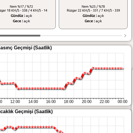
Nem
%17 / %72
Nem
%25 / %78
zgar
18 KM/S - 338 / 4 KM/S - 14
Rüzgar
22 KM/S - 331 / 7 KM/S - 339
Gündüz :
açık
Gündüz :
açık
Gece :
açık
Gece :
açık