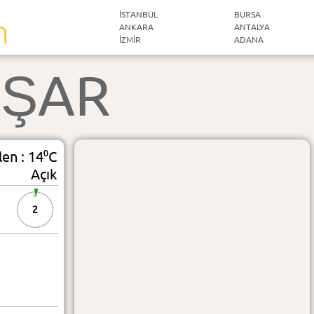
İSTANBUL
BURSA
ANKARA
ANTALYA
İZMIR
ADANA
ŞAR
len : 14⁰C
Açık
2