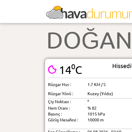
DOĞAN
Hissedi
14⁰C
Rüzgar Hızı :
1.7 KM / S
Rüzgar Yönü :
Kuzey (Yıldız)
Çiy Noktası :
⁰
Nem Oranı :
% 82
Basınç :
1015 hPa
Görüş Mesafesi :
10000 m