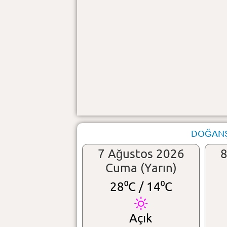
DOĞANŞA
7 Ağustos 2026
8
Cuma (Yarın)
28⁰C /
14⁰C
Açık