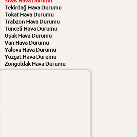
Sivas Hava Durumu
Rüzgar
KM/S - / KM/S -
Tekirdağ Hava Durumu
Nem
%33 / %86
Gündüz :
Rüzgar
29 KM/S - 7 / 7 KM/S - 349
Gece :
Tokat Hava Durumu
Gündüz :
açık
Trabzon Hava Durumu
Gece :
açık
Tunceli Hava Durumu
Uşak Hava Durumu
Van Hava Durumu
Yalova Hava Durumu
Yozgat Hava Durumu
Zonguldak Hava Durumu