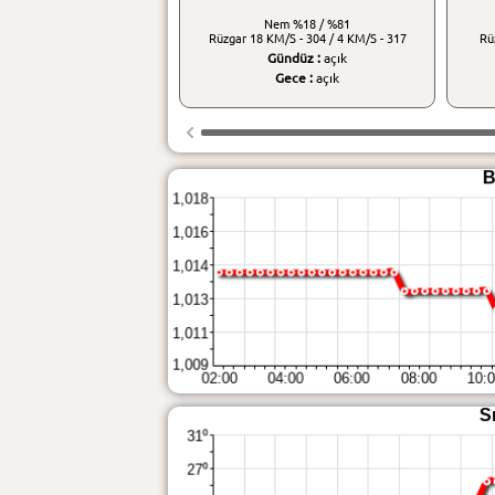
Nem
%18 / %81
Rüzgar
18 KM/S - 304 / 4 KM/S - 317
Rü
Gündüz :
açık
Gece :
açık