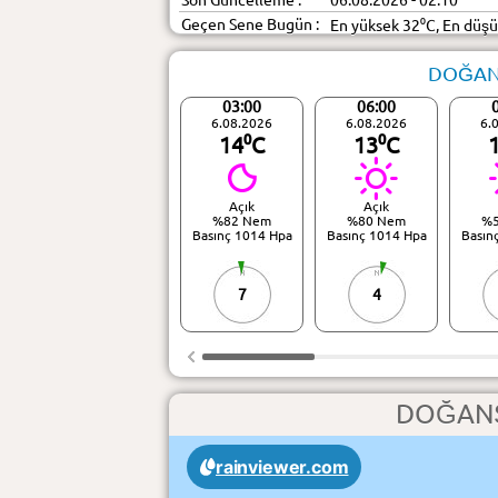
Son Güncelleme :
06.08.2026 - 02:10
Geçen Sene Bugün :
En yüksek 32⁰C, En düş
DOĞANŞ
03:00
06:00
6.08.2026
6.08.2026
6.
14⁰C
13⁰C
Açık
Açık
%82 Nem
%80 Nem
%
Basınç 1014 Hpa
Basınç 1014 Hpa
Basın
7
4
DOĞANŞ