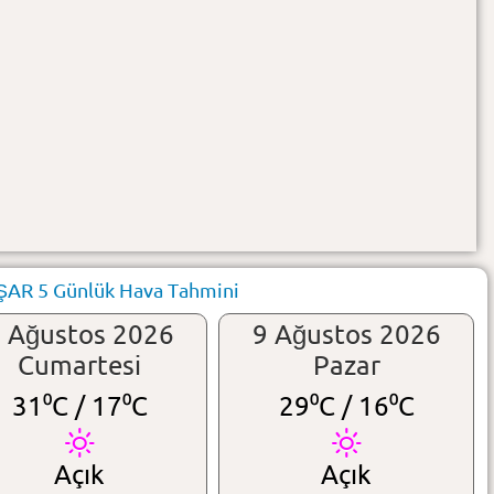
R 5 Günlük Hava Tahmini
 Ağustos 2026
9 Ağustos 2026
Cumartesi
Pazar
31⁰C /
17⁰C
29⁰C /
16⁰C
Açık
Açık