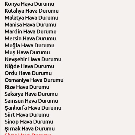
Konya Hava Durumu
Kütahya Hava Durumu
Malatya Hava Durumu
Manisa Hava Durumu
Mardin Hava Durumu
Mersin Hava Durumu
Muğla Hava Durumu
Muş Hava Durumu
Nevşehir Hava Durumu
Niğde Hava Durumu
Ordu Hava Durumu
Osmaniye Hava Durumu
Rize Hava Durumu
10 Ağustos 2026
11 Ağustos 2026
Sakarya Hava Durumu
Pazartesi
Salı
Samsun Hava Durumu
Şanlıurfa Hava Durumu
26⁰C /
13⁰C
⁰C /
⁰C
Siirt Hava Durumu
Sinop Hava Durumu
Şırnak Hava Durumu
Açık
Nem
% / %