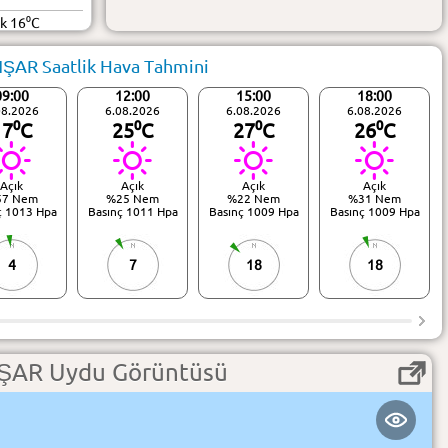
ük 16⁰C
AR Saatlik Hava Tahmini
09:00
12:00
15:00
18:00
08.2026
6.08.2026
6.08.2026
6.08.2026
17⁰C
25⁰C
27⁰C
26⁰C
Açık
Açık
Açık
Açık
57 Nem
%25 Nem
%22 Nem
%31 Nem
ç 1013 Hpa
Basınç 1011 Hpa
Basınç 1009 Hpa
Basınç 1009 Hpa
4
7
18
18
AR Uydu Görüntüsü