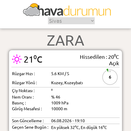
ZARA
Hissedilen : 20⁰C
21⁰C
Açık
Rüzgar Hızı :
5.6 KM / S
6
Rüzgar Yönü :
Kuzey, Kuzeybatı
Çiy Noktası :
⁰
Nem Oranı :
% 46
Basınç :
1009 hPa
Görüş Mesafesi :
10000 m
Son Güncelleme :
06.08.2026 - 19:10
Geçen Sene Bugün :
En yüksek 32⁰C, En düşük 16⁰C