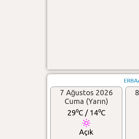
ERBAA
7 Ağustos 2026
8
Cuma (Yarın)
29⁰C /
14⁰C
Açık