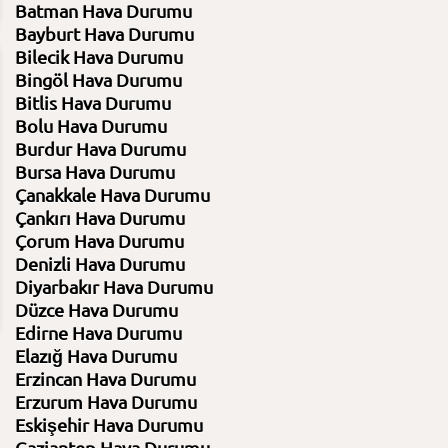
Batman Hava Durumu
Bayburt Hava Durumu
Bilecik Hava Durumu
Bingöl Hava Durumu
15:00
18:00
21:00
00:00
Bitlis Hava Durumu
7.08.2026
7.08.2026
7.08.2026
8.08.2026
29⁰C
27⁰C
21⁰C
18⁰C
Bolu Hava Durumu
Burdur Hava Durumu
Bursa Hava Durumu
Açık
Açık
Açık
Açık
Çanakkale Hava Durumu
%26 Nem
%31 Nem
%75 Nem
%87 Nem
Basınç 1007 Hpa
Basınç 1006 Hpa
Basınç 1009 Hpa
Basınç 1009 H
Çankırı Hava Durumu
Çorum Hava Durumu
4
11
7
7
Denizli Hava Durumu
Diyarbakır Hava Durumu
Düzce Hava Durumu
Edirne Hava Durumu
Elazığ Hava Durumu
Erzincan Hava Durumu
Erzurum Hava Durumu
Eskişehir Hava Durumu