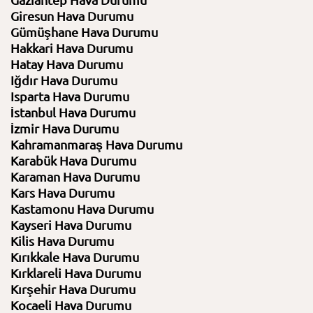
Gaziantep Hava Durumu
Giresun Hava Durumu
Gümüşhane Hava Durumu
Hakkari Hava Durumu
Hatay Hava Durumu
Iğdır Hava Durumu
Isparta Hava Durumu
İstanbul Hava Durumu
İzmir Hava Durumu
Kahramanmaraş Hava Durumu
Karabük Hava Durumu
Karaman Hava Durumu
Kars Hava Durumu
Kastamonu Hava Durumu
Kayseri Hava Durumu
Kilis Hava Durumu
Kırıkkale Hava Durumu
Kırklareli Hava Durumu
Kırşehir Hava Durumu
Kocaeli Hava Durumu