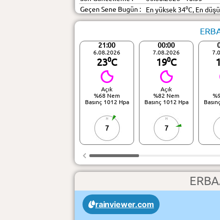
Geçen Sene Bugün :
En yüksek 34⁰C, En düş
ERBA
21:00
00:00
6.08.2026
7.08.2026
7.
23⁰C
19⁰C
Açık
Açık
%68 Nem
%82 Nem
%
Basınç 1012 Hpa
Basınç 1012 Hpa
Basın
7
7
ERBA