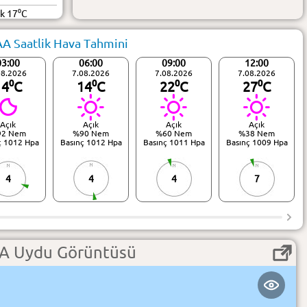
ük 17⁰C
A Saatlik Hava Tahmini
03:00
06:00
09:00
12:00
08.2026
7.08.2026
7.08.2026
7.08.2026
14⁰C
14⁰C
22⁰C
27⁰C
Açık
Açık
Açık
Açık
92 Nem
%90 Nem
%60 Nem
%38 Nem
ç 1012 Hpa
Basınç 1012 Hpa
Basınç 1011 Hpa
Basınç 1009 Hpa
4
4
4
7
A Uydu Görüntüsü