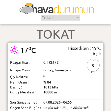
TOKAT
Hissedilen : 19⁰C
17⁰C
Açık
Rüzgar Hızı :
0.1 KM / S
0
Rüzgar Yönü :
Güney, Güneybatı
Çiy Noktası :
⁰
Nem Oranı :
% 84
Basınç :
1012 hPa
Görüş Mesafesi :
10000 m
Son Güncelleme :
07.08.2026 - 06:55
Geçen Sene Bugün :
En yüksek 32⁰C, En düşük 18⁰C