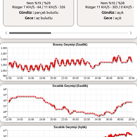
Nem
%19 / %29
Nem
%10 / %38
Rüzgar
7 KM/S - 64 / 11 KM/S - 326
Rüzgar
11 KM/S - 303 / 0 KM/S - 3
Gündüz :
parçalı bulutlu
Gündüz :
açık
Gece :
az bulutlu
Gece :
açık