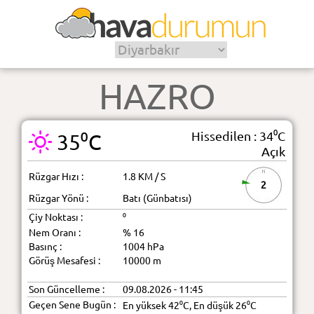
HAZRO
Hissedilen : 34⁰C
35⁰C
Açık
Rüzgar Hızı :
1.8 KM / S
2
Rüzgar Yönü :
Batı (Günbatısı)
Çiy Noktası :
⁰
Nem Oranı :
% 16
Basınç :
1004 hPa
Görüş Mesafesi :
10000 m
Son Güncelleme :
09.08.2026 - 11:45
Geçen Sene Bugün :
En yüksek 42⁰C, En düşük 26⁰C