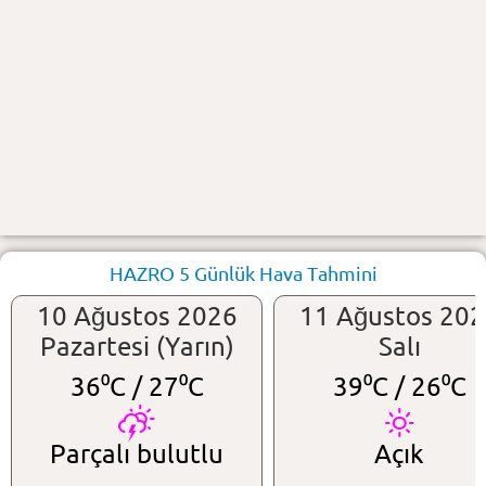
HAZRO 5 Günlük Hava Tahmini
10 Ağustos 2026
11 Ağustos 20
Pazartesi (Yarın)
Salı
36⁰C /
27⁰C
39⁰C /
26⁰C
Parçalı bulutlu
Açık