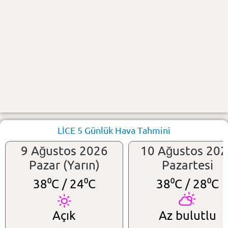
LİCE 5 Günlük Hava Tahmini
9 Ağustos 2026
10 Ağustos 20
Pazar (Yarın)
Pazartesi
38⁰C /
24⁰C
38⁰C /
28⁰C
Açık
Az bulutlu