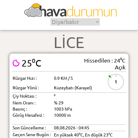
LİCE
Hissedilen : 24⁰C
25⁰C
Açık
Rüzgar Hızı :
0.9 KM / S
1
Rüzgar Yönü :
Kuzeybatı (Karayel)
Çiy Noktası :
⁰
Nem Oranı :
% 29
Basınç :
1003 hPa
Görüş Mesafesi :
10000 m
Son Güncelleme :
08.08.2026 - 04:45
Geçen Sene Bugün :
En yüksek 40⁰C, En düşük 23⁰C