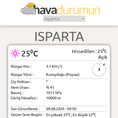
ISPARTA
Hissedilen : 25⁰C
25⁰C
Açık
Rüzgar Hızı :
3.1 KM / S
3
Rüzgar Yönü :
Kuzeydoğu (Poyraz)
Çiy Noktası :
⁰
Nem Oranı :
% 41
Basınç :
1011 hPa
Görüş Mesafesi :
10000 m
Son Güncelleme :
09.08.2026 - 09:50
Geçen Sene Bugün :
En yüksek 35⁰C, En düşük 22⁰C