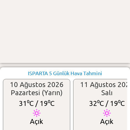
ISPARTA 5 Günlük Hava Tahmini
10 Ağustos 2026
11 Ağustos 20
Pazartesi (Yarın)
Salı
31⁰C /
19⁰C
32⁰C /
19⁰C
Açık
Açık