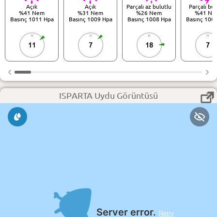
Açık
Açık
Parçalı az bulutlu
Parçalı bul
%41 Nem
%31 Nem
%26 Nem
%41 Ne
Basınç 1011 Hpa
Basınç 1009 Hpa
Basınç 1008 Hpa
Basınç 100
11
7
18
7
ISPARTA Uydu Görüntüsü