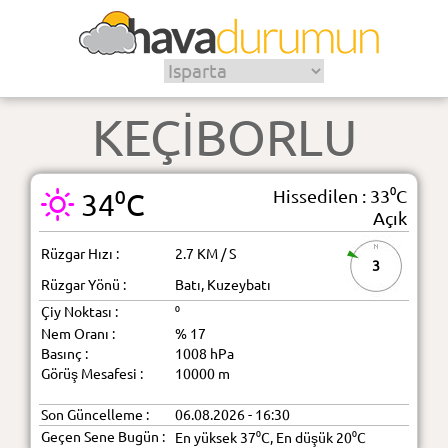
KEÇİBORLU
Hissedilen : 33⁰C
34⁰C
Açık
Rüzgar Hızı :
2.7 KM / S
3
Rüzgar Yönü :
Batı, Kuzeybatı
Çiy Noktası :
⁰
Nem Oranı :
% 17
Basınç :
1008 hPa
Görüş Mesafesi :
10000 m
Son Güncelleme :
06.08.2026 - 16:30
Geçen Sene Bugün :
En yüksek 37⁰C, En düşük 20⁰C