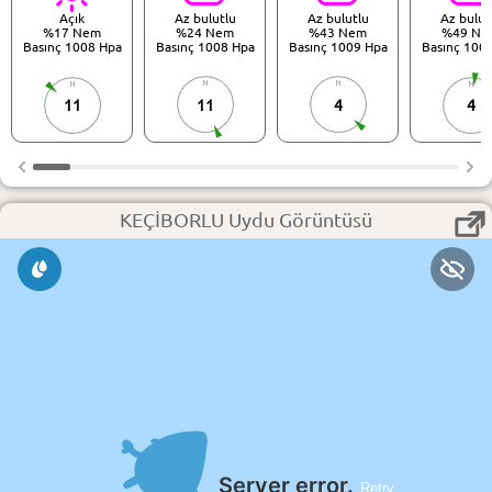
Açık
Az bulutlu
Az bulutlu
Az bulut
%17 Nem
%24 Nem
%43 Nem
%49 Ne
Basınç 1008 Hpa
Basınç 1008 Hpa
Basınç 1009 Hpa
Basınç 100
11
11
4
4
KEÇİBORLU Uydu Görüntüsü