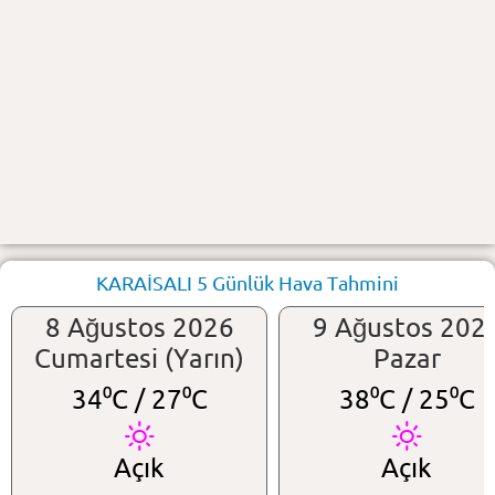
KARAİSALI 5 Günlük Hava Tahmini
8 Ağustos 2026
9 Ağustos 202
Cumartesi (Yarın)
Pazar
34⁰C /
27⁰C
38⁰C /
25⁰C
Açık
Açık