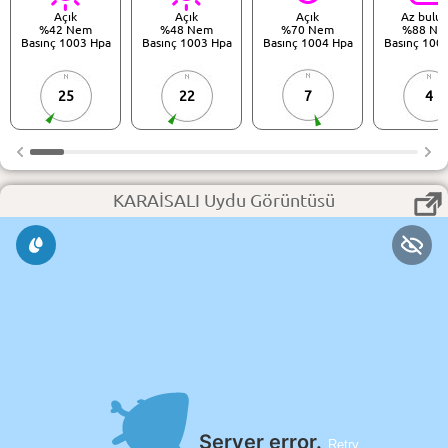
Açık
Açık
Açık
Az bulut
%42 Nem
%48 Nem
%70 Nem
%88 Ne
Basınç 1003 Hpa
Basınç 1003 Hpa
Basınç 1004 Hpa
Basınç 100
25
22
7
4
KARAİSALI Uydu Görüntüsü