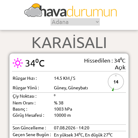
KARAİSALI
Hissedilen : 34⁰C
34⁰C
Açık
Rüzgar Hızı :
14.5 KM / S
14
Rüzgar Yönü :
Güney, Güneybatı
Çiy Noktası :
⁰
Nem Oranı :
% 38
Basınç :
1003 hPa
Görüş Mesafesi :
10000 m
Son Güncelleme :
07.08.2026 - 14:20
Geçen Sene Bugün :
En yüksek 34⁰C, En düşük 27⁰C