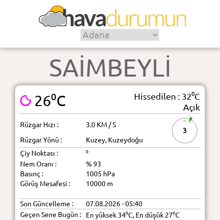
SAİMBEYLİ
Hissedilen : 32⁰C
26⁰C
Açık
Rüzgar Hızı :
3.0 KM / S
3
Rüzgar Yönü :
Kuzey, Kuzeydoğu
Çiy Noktası :
⁰
Nem Oranı :
% 93
Basınç :
1005 hPa
Görüş Mesafesi :
10000 m
Son Güncelleme :
07.08.2026 - 05:40
Geçen Sene Bugün :
En yüksek 34⁰C, En düşük 27⁰C