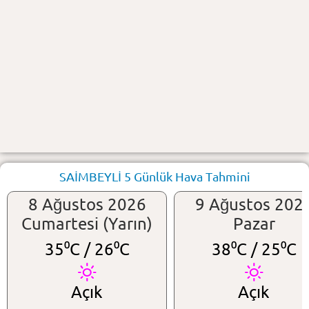
SAİMBEYLİ 5 Günlük Hava Tahmini
8 Ağustos 2026
9 Ağustos 202
Cumartesi (Yarın)
Pazar
35⁰C /
26⁰C
38⁰C /
25⁰C
Açık
Açık