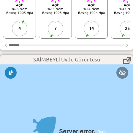
Açık
Açık
Açık
Açık
%93 Nem
%83 Nem
%54 Nem
%43 Ne
Basınç 1005 Hpa
Basınç 1005 Hpa
Basınç 1004 Hpa
Basınç 100
4
7
14
25
SAİMBEYLİ Uydu Görüntüsü