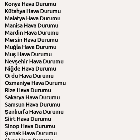
Konya Hava Durumu
Kütahya Hava Durumu
Malatya Hava Durumu
Manisa Hava Durumu
Mardin Hava Durumu
Mersin Hava Durumu
Muğla Hava Durumu
Muş Hava Durumu
Nevşehir Hava Durumu
Niğde Hava Durumu
Ordu Hava Durumu
Osmaniye Hava Durumu
Rize Hava Durumu
10 Ağustos 2026
11 Ağustos 2026
Sakarya Hava Durumu
Pazartesi
Salı
Samsun Hava Durumu
Şanlıurfa Hava Durumu
39⁰C /
25⁰C
38⁰C /
25⁰C
Siirt Hava Durumu
Sinop Hava Durumu
Açık
Açık
Şırnak Hava Durumu