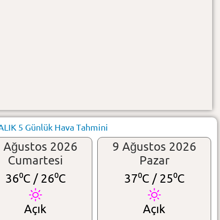
IK 5 Günlük Hava Tahmini
 Ağustos 2026
9 Ağustos 2026
Cumartesi
Pazar
36⁰C /
26⁰C
37⁰C /
25⁰C
Açık
Açık