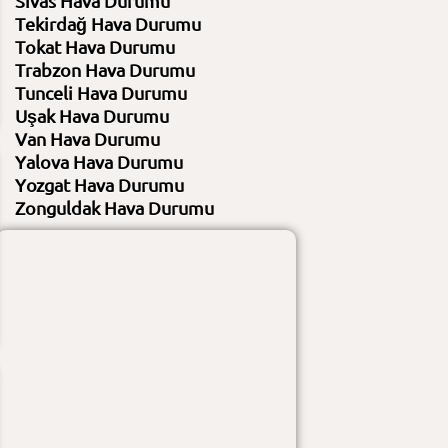
Sivas Hava Durumu
Nem
%32 / %89
Nem
%31 / %83
Tekirdağ Hava Durumu
Rüzgar
29 KM/S - 210 / 4 KM/S - 45
Rüzgar
25 KM/S - 208 / 7 KM/S - 49
Tokat Hava Durumu
Gündüz :
açık
Gündüz :
açık
Gece :
açık
Gece :
açık
Trabzon Hava Durumu
Tunceli Hava Durumu
Uşak Hava Durumu
Van Hava Durumu
Yalova Hava Durumu
Yozgat Hava Durumu
Zonguldak Hava Durumu