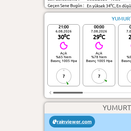
Geçen Sene Bugün :
En yüksek 34⁰C, En düş
YUMURTA
21:00
00:00
6.08.2026
7.08.2026
7.
30⁰C
29⁰C
Açık
Açık
%65 Nem
%78 Nem
%
Basınç 1005 Hpa
Basınç 1005 Hpa
Basın
7
7
YUMURTA