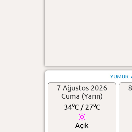
YUMURTAL
7 Ağustos 2026
8
Cuma (Yarın)
34⁰C /
27⁰C
Açık