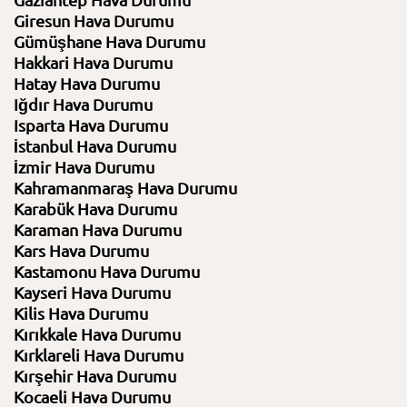
Gaziantep Hava Durumu
Giresun Hava Durumu
Gümüşhane Hava Durumu
Hakkari Hava Durumu
Hatay Hava Durumu
Iğdır Hava Durumu
Isparta Hava Durumu
İstanbul Hava Durumu
İzmir Hava Durumu
Kahramanmaraş Hava Durumu
Karabük Hava Durumu
Karaman Hava Durumu
Kars Hava Durumu
Kastamonu Hava Durumu
Kayseri Hava Durumu
Kilis Hava Durumu
Kırıkkale Hava Durumu
Kırklareli Hava Durumu
Kırşehir Hava Durumu
Kocaeli Hava Durumu